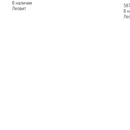
В наличии
587
Леовит
В 
Ле