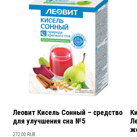
Леовит Кисель Сонный – средство
К
для улучшения сна №5
Л
ж
272.00 RUB