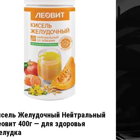
исель Желудочный Нейтральный
еовит 400г — для здоровья
елудка