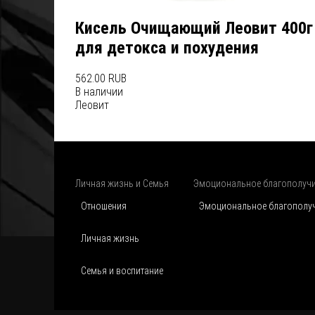
Кисель Очищающий Леовит 400г
для детокса и похудения
562.00 RUB
В наличии
Леовит
Личная жизнь и Семья
Эмоциональное благополуч
Отношения
Эмоциональное благополу
Личная жизнь
Семья и воспитание