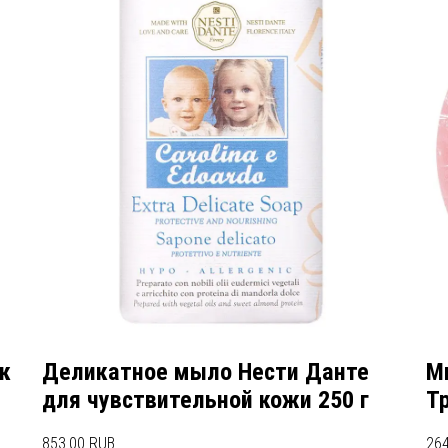
к
Деликатное мыло Нести Данте
М
для чувствительной кожи 250 г
Тр
853.00 RUB
264