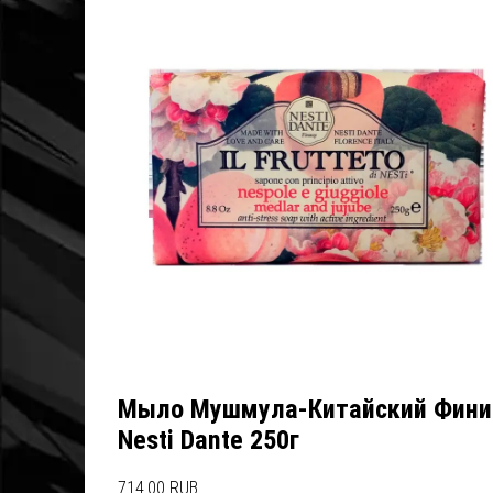
Мыло Мушмула-Китайский Фини
Nesti Dante 250г
714.00 RUB