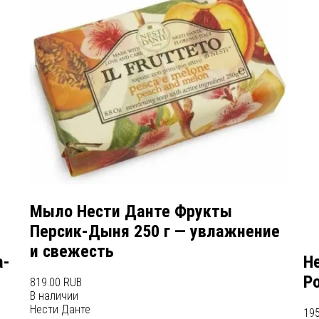
Мыло Нести Данте Фрукты
Персик-Дыня 250 г — увлажнение
и свежесть
а-
Н
Р
819.00 RUB
В наличии
Нести Данте
195