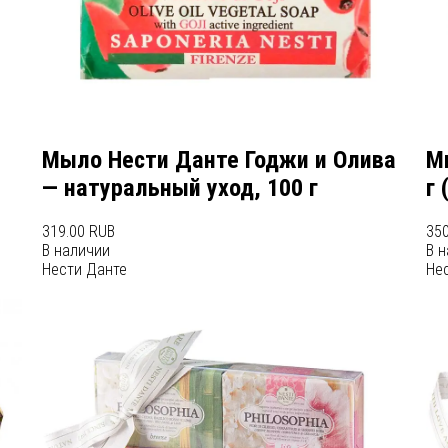
Мыло Нести Данте Годжи и Олива
М
— натуральный уход, 100 г
г 
319.00 RUB
350
В наличии
В 
Нести Данте
Не