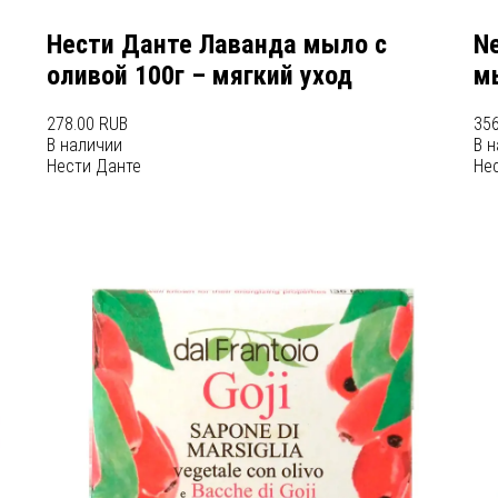
Нести Данте Лаванда мыло с
Ne
оливой 100г – мягкий уход
мы
278.00 RUB
356
В наличии
В 
Нести Данте
Не