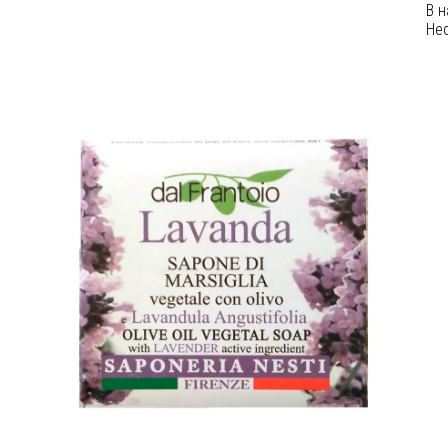
В 
Не