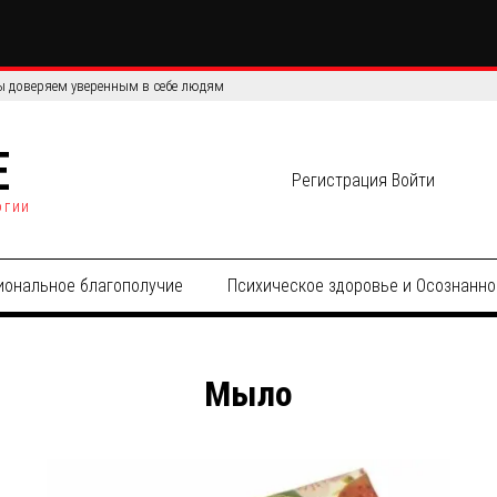
сов: сравнение эффективности и точности данных
E
Регистрация
Войти
огии
иональное благополучие
Психическое здоровье и Осознанно
Мыло