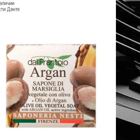
наличии
сти Данте