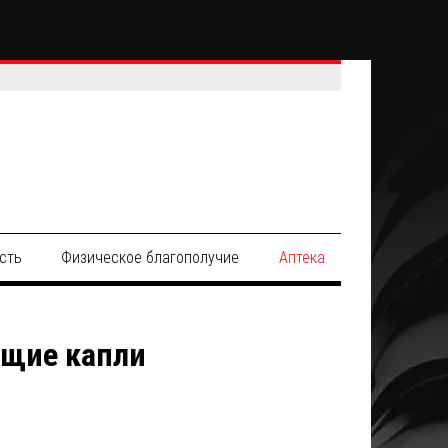
сть
Физическое благополучие
Аптека
ющие капли