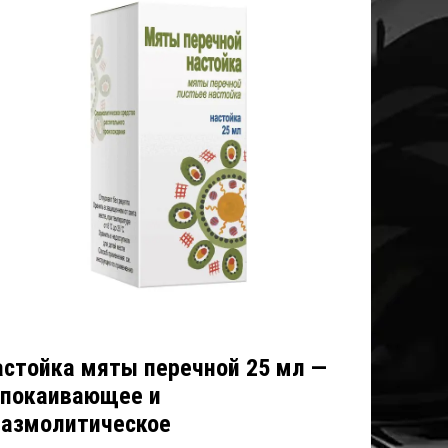
астойка мяты перечной 25 мл —
спокаивающее и
пазмолитическое