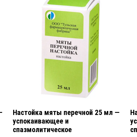
—
Настойка мяты перечной 25 мл —
Н
успокаивающее и
у
спазмолитическое
с