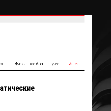
сть
Физическое благополучие
Аптека
патические