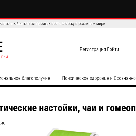
усственный интеллект проигрывает человеку в реальном мире
E
Регистрация
Войти
огии
иональное благополучие
Психическое здоровье и Осознанно
ические настойки, чаи и гомео
кие