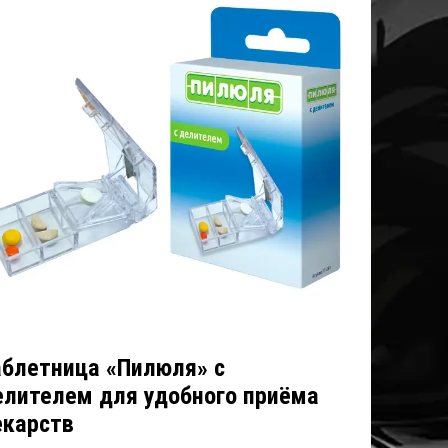
аблетница «Пилюля» с
елителем для удобного приёма
екарств