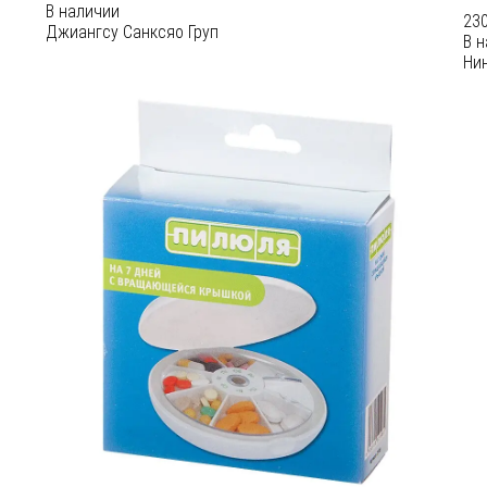
В наличии
230
Джиангсу Санксяо Груп
В 
Ни