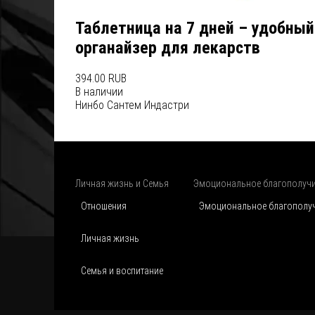
Таблетница на 7 дней – удобный
органайзер для лекарств
394.00 RUB
В наличии
Нинбо Сантем Индастри
Личная жизнь и Семья
Эмоциональное благополуч
Отношения
Эмоциональное благополу
Личная жизнь
Семья и воспитание