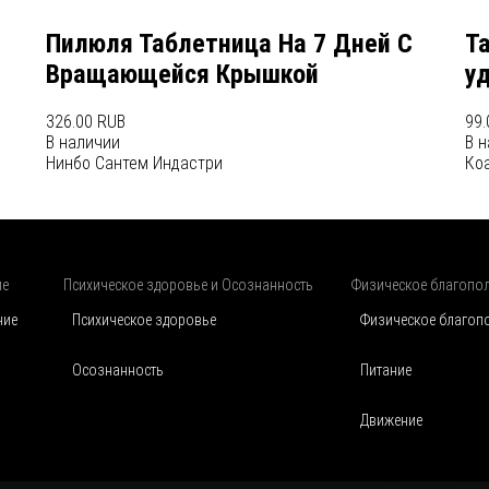
Пилюля Таблетница На 7 Дней С
Та
Вращающейся Крышкой
у
326.00 RUB
99.
В наличии
В 
Нинбо Сантем Индастри
Ко
ие
Психическое здоровье и Осознанность
Физическое благопо
чие
Психическое здоровье
Физическое благоп
Осознанность
Питание
Движение