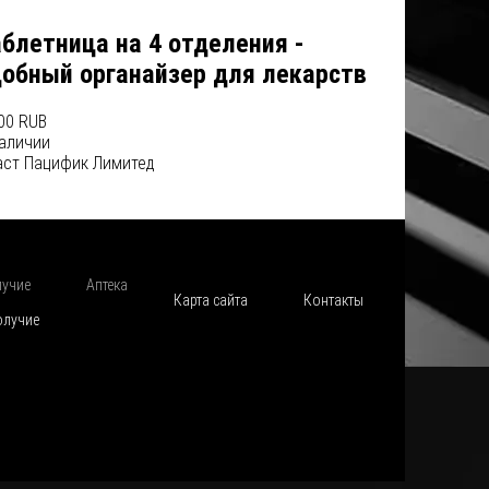
блетница на 4 отделения -
добный органайзер для лекарств
00 RUB
наличии
аст Пацифик Лимитед
лучие
Аптека
Карта сайта
Контакты
олучие