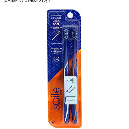
Джиангсу Санксяо Груп