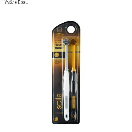
Умбле Браш