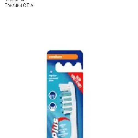
Понзини С.П.А.