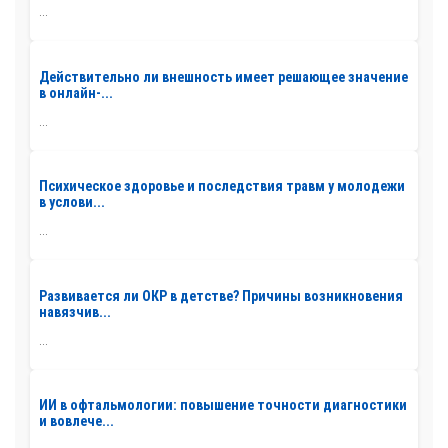
...
Действительно ли внешность имеет решающее значение
в онлайн-...
...
Психическое здоровье и последствия травм у молодежи
в услови...
...
Развивается ли ОКР в детстве? Причины возникновения
навязчив...
...
ИИ в офтальмологии: повышение точности диагностики
и вовлече...