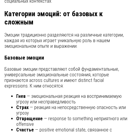
социальных контекстах.
Категории эмоций: от базовых к
сложным
Эмоции традиционно разделяются на различные категории,
каждая из которых играет уникальную роль в нашем
эмоциональном опыте и выражении.
Базовые эмоции
Базовые эмоции представляют собой фундаментальные,
универсальные эмоциональные состояния, которые
признаются across cultures и имеют distinct facial
expressions. К ним относятся:
Гнев
— эмоциональная реакция на воспринимаемую
угрозу или несправедливость
Страх
— реакция на непосредственную опасность или
угрозу
Отвращение
— response to something неприятного или
offensive
Счастье
— positive emotional state, связанное с