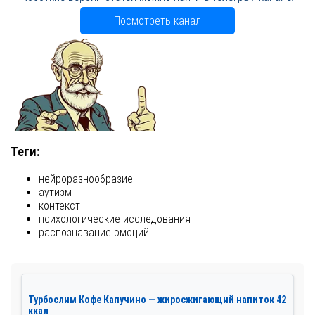
Посмотреть канал
Теги:
нейроразнообразие
аутизм
контекст
психологические исследования
распознавание эмоций
Турбослим Кофе Капучино — жиросжигающий напиток 42
ккал