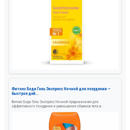
Фитнес Боди Гель Экспресс Ночной для похудения —
быстрое дей...
Фитнес Боди Гель Экспресс Ночной предназначен для
эффективного похудения и уменьшения объемов тела в...