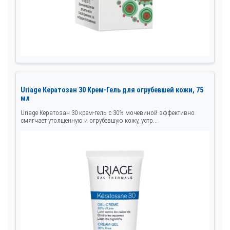
Uriage Кератозан 30 Крем-Гель для огрубевшей кожи, 75
мл
Uriage Кератозан 30 крем-гель с 30% мочевиной эффективно
смягчает утолщенную и огрубевшую кожу, устр...