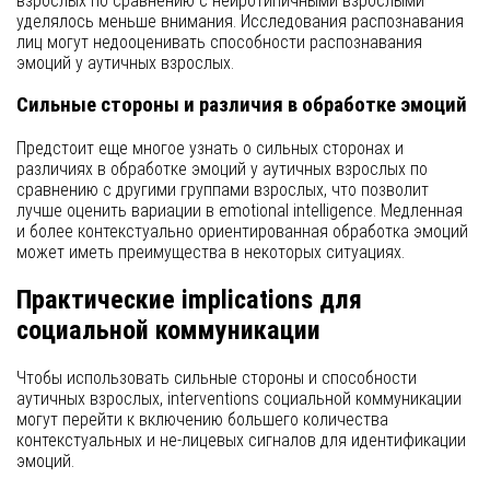
взрослых по сравнению с нейротипичными взрослыми
уделялось меньше внимания. Исследования распознавания
лиц могут недооценивать способности распознавания
эмоций у аутичных взрослых.
Сильные стороны и различия в обработке эмоций
Предстоит еще многое узнать о сильных сторонах и
различиях в обработке эмоций у аутичных взрослых по
сравнению с другими группами взрослых, что позволит
лучше оценить вариации в emotional intelligence. Медленная
и более контекстуально ориентированная обработка эмоций
может иметь преимущества в некоторых ситуациях.
Практические implications для
социальной коммуникации
Чтобы использовать сильные стороны и способности
аутичных взрослых, interventions социальной коммуникации
могут перейти к включению большего количества
контекстуальных и не-лицевых сигналов для идентификации
эмоций.