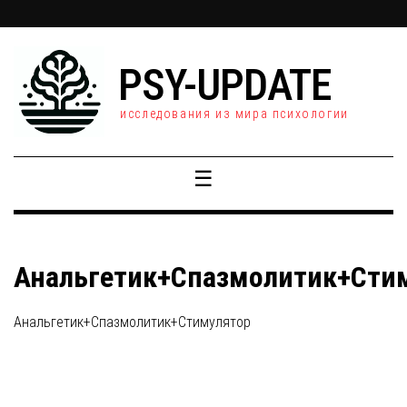
PSY-UPDATE
исследования из мира психологии
☰
Анальгетик+Спазмолитик+Сти
Анальгетик+Спазмолитик+Стимулятор