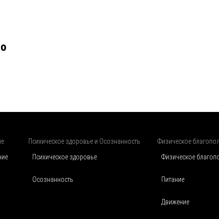
во
ие
Психическое здоровье и Осознанность
Физическое благопо
чие
Психическое здоровье
Физическое благоп
Осознанность
Питание
Движение