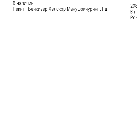
В наличии
298
Рекитт Бенкизер Хелскэр Мануфэкчуринг Лтд.
В 
Рек