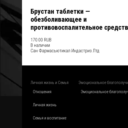
Брустан таблетки —
обезболивающее и
противовоспалительное средст
170.00 RUB
В наличии
Сан Фармасьютикал Индастриз Лтд
Личная жизнь и Семья
Эмоциональное благополуч
Отношения
Эмоциональное благополу
Личная жизнь
Семья и воспитание