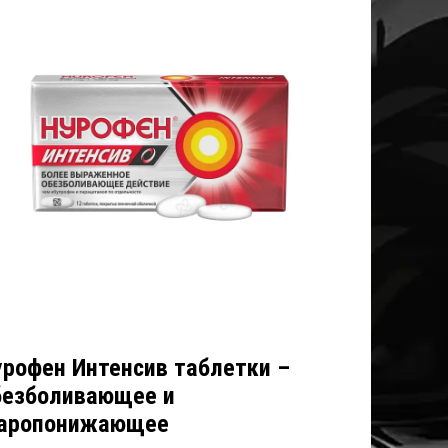
урофен Интенсив таблетки –
безболивающее и
аропонижающее