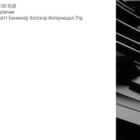
.00 RUB
наличии
итт Бенкизер Хелскэр Интернешнл Лтд.