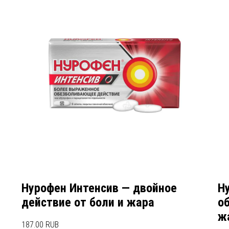
Нурофен Интенсив — двойное
Н
действие от боли и жара
о
ж
187.00 RUB