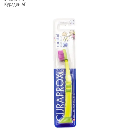
Кураден АГ