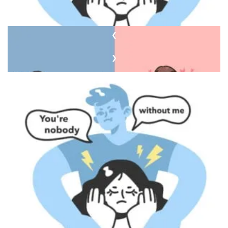
❮
❯
Концепция выбора жизненного пути
Пустая скамейка как символ одиночества