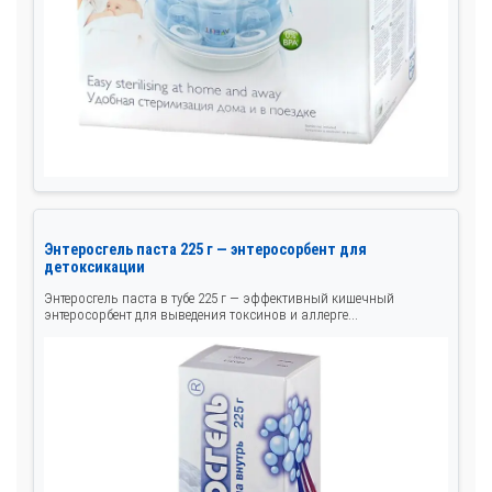
Энтеросгель паста 225 г — энтеросорбент для
детоксикации
Энтеросгель паста в тубе 225 г — эффективный кишечный
энтеросорбент для выведения токсинов и аллерге...