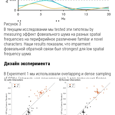
фовеальный объект идентичен периферийной цели, это
улучшает периферийное различение.
Методология исследования
Рисунок 3
В текущем исследовании мы tested эти гипотезы by
measuring эффект фовеального шума на разных spatial
frequencies на периферийное различение familiar и novel
characters. Наши results показали, что impairment
фовеальной обратной связи был strongest для low spatial
frequency шума.
Дизайн эксперимента
В Experiment 1 мы использовали overlapping и dense sampling
of SOAs (стимульная асинхронность) для получения более
точной оценки временного окна фовеальной обратной связи.
Участники выполняли задачу периферийного same-different
суждения с использованием символов их родного алфавита
(латинский) и иностранного письма (корейский).
Ключевые результаты