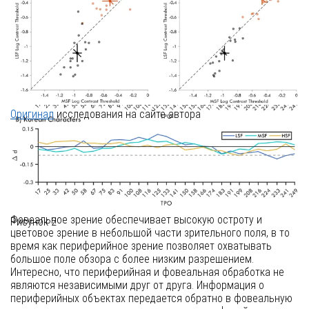
Оригинал
исследования на сайте автора
Введение в механизмы зрительного
восприятия
Зрительная система человека характеризуется разделением
труда между фовеальным и периферийным полем зрения.
Фовеальное зрение обеспечивает высокую остроту и
Рисунок 2
цветовое зрение в небольшой части зрительного поля, в то
время как периферийное зрение позволяет охватывать
большое поле обзора с более низким разрешением.
Интересно, что периферийная и фовеальная обработка не
являются независимыми друг от друга. Информация о
периферийных объектах передается обратно в фовеальную