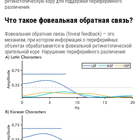
ретинотопическую кору для поддержки периферийного
различения.
Что такое фовеальная обратная связь?
Фовеальная обратная связь (foveal feedback) — это
механизм, при котором информация о периферийных
объектах обрабатывается в фовеальной ретинотопической
зрительной коре. Нарушение периферийного различения
объектов происходит, когда фовеальная обратная связь
disrupted by TMS (транскраниальная магнитная стимуляция)
фовеальных ретинотопических областей или при
асинхронном предъявлении фовеального стимула.
Временные динамики и информационное
содержание
Предыдущие результаты несколько противоречивы
относительно информационного содержания и временной
динамики фовеальной обратной связи. Например,
периферийное различение нарушается, когда фовеальный
стимул (будь то патч шума или объект) presented
асинхронно. В contrast, когда асинхронно presented