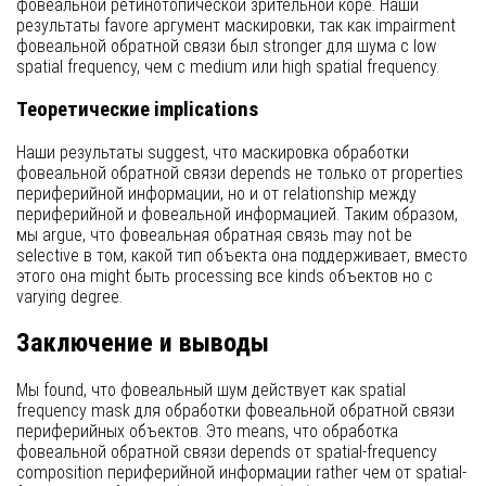
фовеальной ретинотопической зрительной коре. Наши
результаты favore аргумент маскировки, так как impairment
фовеальной обратной связи был stronger для шума с low
spatial frequency, чем с medium или high spatial frequency.
Теоретические implications
Наши результаты suggest, что маскировка обработки
фовеальной обратной связи depends не только от properties
периферийной информации, но и от relationship между
периферийной и фовеальной информацией. Таким образом,
мы argue, что фовеальная обратная связь may not be
selective в том, какой тип объекта она поддерживает, вместо
этого она might быть processing все kinds объектов но с
varying degree.
Заключение и выводы
Мы found, что фовеальный шум действует как spatial
frequency mask для обработки фовеальной обратной связи
периферийных объектов. Это means, что обработка
фовеальной обратной связи depends от spatial-frequency
composition периферийной информации rather чем от spatial-