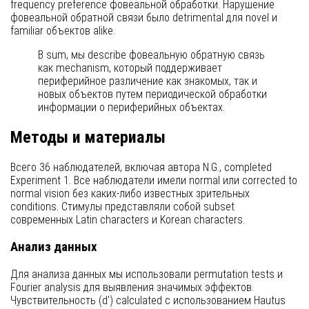
frequency preference фовеальной обработки. Нарушение
фовеальной обратной связи было detrimental для novel и
familiar объектов alike.
В sum, мы describe фовеальную обратную связь
как mechanism, который поддерживает
периферийное различение как знакомых, так и
новых объектов путем периодической обработки
информации о периферийных объектах.
Методы и материалы
Всего 36 наблюдателей, включая автора N.G., completed
Experiment 1. Все наблюдатели имели normal или corrected to
normal vision без каких-либо известных зрительных
conditions. Стимулы представляли собой subset
современных Latin characters и Korean characters.
Анализ данных
Для анализа данных мы использовали permutation tests и
Fourier analysis для выявления значимых эффектов.
Чувствительность (d') calculated с использованием Hautus