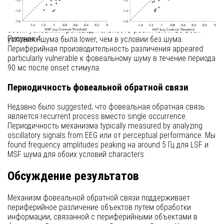
Временной профиль периферийного различения был
remarkably similar для каждого условия characters и шума. В
обоих условиях производительность различения во всех
Рисунок 4
условиях шума была lower, чем в условии без шума.
Периферийная производительность различения appeared
particularly vulnerable к фовеальному шуму в течение периода
90 мс после onset стимула.
Периодичность фовеальной обратной связи
Недавно было suggested, что фовеальная обратная связь
является recurrent process вместо single occurrence.
Периодичность механизма typically measured by analyzing
oscillatory signals from EEG или от perceptual performance. Мы
found frequency amplitudes peaking на around 5 Гц для LSF и
MSF шума для обоих условий characters.
Обсуждение результатов
Механизм фовеальной обратной связи поддерживает
периферийное различение объектов путем обработки
информации, связанной с периферийными объектами в