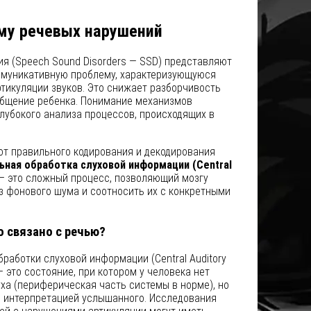
му речевых нарушений
я (Speech Sound Disorders — SSD) представляют
ммуникативную проблему, характеризующуюся
тикуляции звуков. Это снижает разборчивость
 общение ребенка. Понимание механизмов
лубокого анализа процессов, происходящих в
от правильного кодирования и декодирования
ьная обработка слуховой информации (Central
 это сложный процесс, позволяющий мозгу
з фонового шума и соотносить их с конкретными
о связано с речью?
работки слуховой информации (Central Auditory
— это состояние, при котором у человека нет
ха (периферическая часть системы в норме), но
с интерпретацией услышанного. Исследования