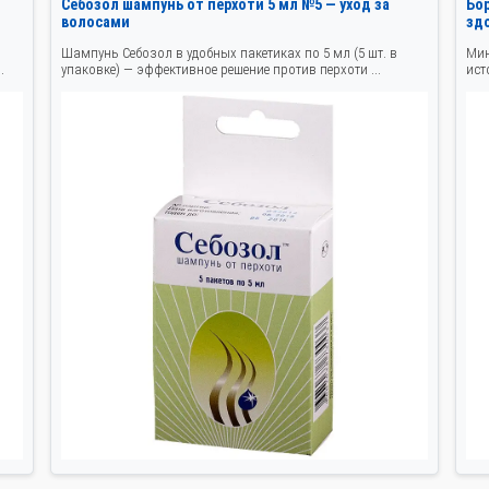
Себозол шампунь от перхоти 5 мл №5 — уход за
Бо
волосами
зд
Шампунь Себозол в удобных пакетиках по 5 мл (5 шт. в
Мин
.
упаковке) — эффективное решение против перхоти ...
ист