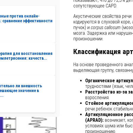
показывают, что до 72,5% де
сопутствующее CAPD.
Акустические свойства речи 
нные против онлайн-
: сравнение эффективности
кодируются в слуховой коре,
пучок) и
corpus callosum
(мозо
мозга. Задержка или нарушен
произношении.
Классификация ар
рапия для восстановления
емлетрясения: качеств...
На основе проведенного ана
выделяющая группу, связанн
Органическое артикул
трудностями (язык, чел
ительно ли внешность
ешающее значение в
Расстройство из-за з
..
взросления.
Стойкое артикуляцио
речи ребенок стабильн
Артикуляционное расс
(APRAD):
возникает, ко
условиях шума или быс
произношению.