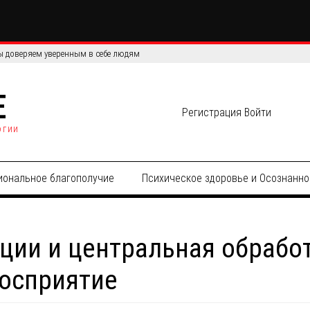
сов: сравнение эффективности и точности данных
E
Регистрация
Войти
огии
иональное благополучие
Психическое здоровье и Осознанно
ции и центральная обработ
восприятие