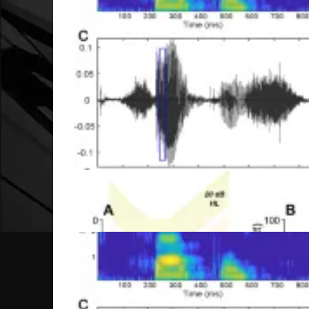
Схема обработки звуковой информации мозгом р
❮
❯