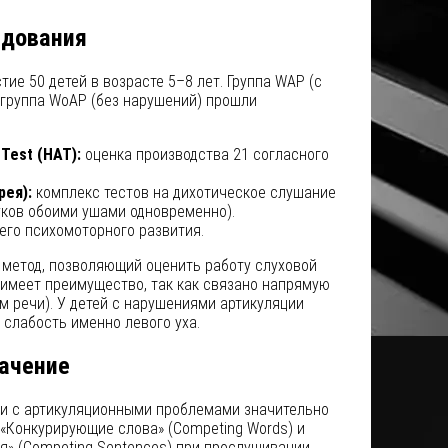
едования
ие 50 детей в возрасте 5–8 лет. Группа WAP (с
 группа WoAP (без нарушений) прошли
 Test (HAT):
оценка производства 21 согласного
рея):
комплекс тестов на дихотическое слушание
уков обоими ушами одновременно).
его психомоторного развития.
 метод, позволяющий оценить работу слуховой
 имеет преимущество, так как связано напрямую
 речи). У детей с нарушениями артикуляции
слабость именно левого уха.
начение
ети с артикуляционными проблемами значительно
«Конкурирующие слова» (Competing Words) и
» (Competing Sentences) при прослушивании