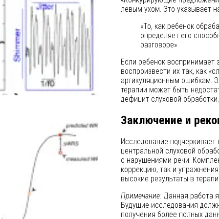
левым ухом. Это указывает 
«То, как ребенок обраб
определяет его способ
разговоре»
ния
Если ребенок воспринимает з
воспроизвести их так, как «с
артикуляционным ошибкам. Э
терапии может быть недоста
дефицит слуховой обработки.
Заключение и рек
Исследование подчеркивает 
центральной слуховой обраб
с нарушениями речи. Компле
коррекцию, так и упражнения
высокие результаты в терапи
Примечание:
Данная работа я
Будущие исследования должн
получения более полных дан