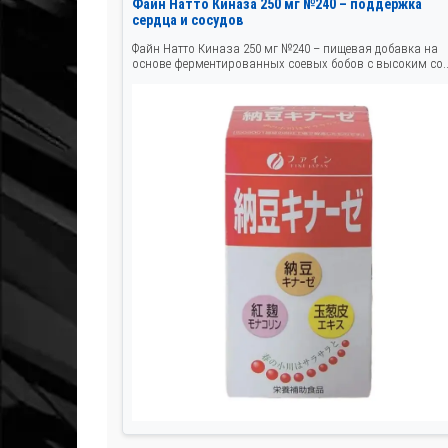
Файн Натто Киназа 250 мг №240 – поддержка
сердца и сосудов
Файн Натто Киназа 250 мг №240 – пищевая добавка на
основе ферментированных соевых бобов с высоким со..