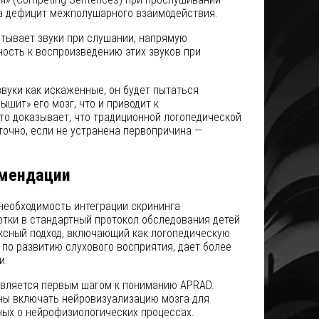
на дефицит межполушарного взаимодействия.
атывает звуки при слушании, напрямую
ность к воспроизведению этих звуков при
вуки как искаженные, он будет пытаться
лышит» его мозг, что и приводит к
то доказывает, что традиционной логопедической
точно, если не устранена первопричина —
омендации
необходимость интеграции скрининга
отки в стандартный протокол обследования детей
ксный подход, включающий как логопедическую
 по развитию слухового восприятия, дает более
и.
вляется первым шагом к пониманию APRAD.
ы включать нейровизуализацию мозга для
ных о нейрофизиологических процессах.