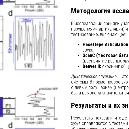
Методология иссл
В исследовании приняли участ
нарушениями артикуляции) и
тестирование, включающее:
Hacettepe Articulation
звука.
ScanC (тестовая бата
(восприятие разных зв
Denver II:
скрининг общ
ебенка
Дихотическое слушание
— это
системы. В норме правое ухо
с левым полушарием (центром
была выявлена значительная 
Результаты и их з
Результаты показали, что д
хуже справляются с тестами 
«Конкурирующие предложения