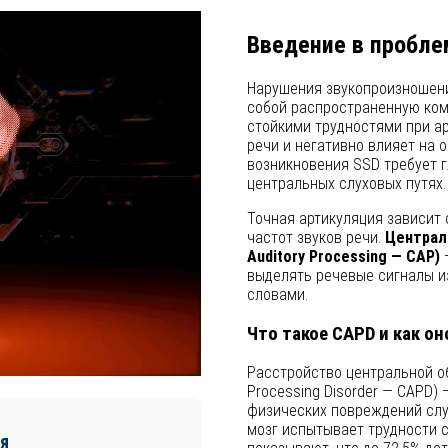
Введение в пробле
Нарушения звукопроизношени
собой распространенную ко
стойкими трудностями при ар
речи и негативно влияет на
возникновения SSD требует г
центральных слуховых путях.
Точная артикуляция зависит 
частот звуков речи.
Централ
Auditory Processing — CAP)
—
выделять речевые сигналы и
словами.
Что такое CAPD и как он
Расстройство центральной об
Processing Disorder — CAPD) 
физических повреждений слу
мозг испытывает трудности 
я