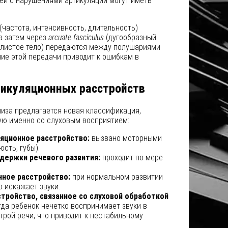
тей с нарушениями артикуляции могут иметь
(частота, интенсивность, длительность)
 а затем через
arcuate fasciculus
(дугообразный
листое тело) передаются между полушариями
ие этой передачи приводит к ошибкам в
тикуляционных расстройств
лиза предлагается новая классификация,
ую именно со слуховым восприятием:
яционное расстройство:
вызвано моторными
юсть, губы).
адержки речевого развития:
проходит по мере
нное расстройство:
при нормальном развитии
о искажает звуки.
тройство, связанное со слуховой обработкой
гда ребенок нечетко воспринимает звуки в
трой речи, что приводит к нестабильному