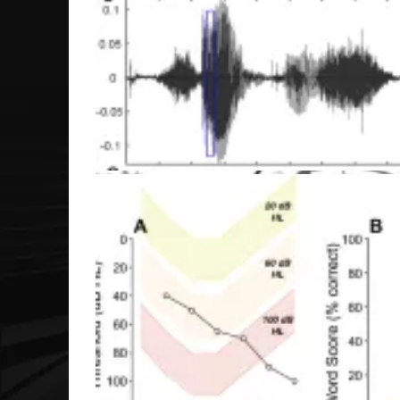
График результатов тестов дихотического слуша
Логопед проводит обследование ребенка