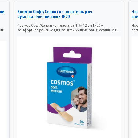
ой
Космос Софт/Сенситив пластырь для
На
чувствительной кожи №20
эн
Космос Софт/Сенситив пластырь 1,9×7,2 см №20 —
Нас
ти.
комфортное решение для защиты мелких ран и ссадин у л...
сре