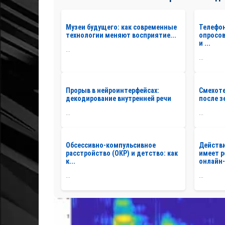
Музеи будущего: как современные
Телефо
технологии меняют восприятие...
опросов
и ...
...
...
Прорыв в нейроинтерфейсах:
Смехоте
декодирование внутренней речи
после з
...
...
Обсессивно-компульсивное
Действ
расстройство (ОКР) и детство: как
имеет р
к...
онлайн-.
...
...