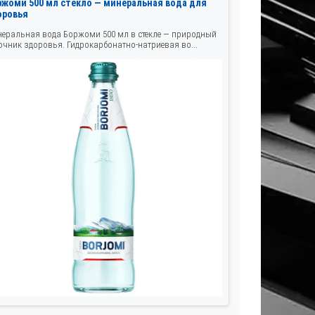
ржоми 500 мл стекло — минеральная вода для
оровья
еральная вода Боржоми 500 мл в стекле — природный
очник здоровья. Гидрокарбонатно-натриевая во...