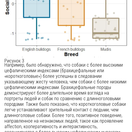
ключевым фактором. В то время как не было найдено
доказательств того, что эти породы имеют более низкий риск
укусить детей, нет сомнений, что они подходят для
малоподвижного образа жизни, так как было показано, что
они страдают от чрезмерной непереносимости физических
нагрузок. Однако сообщаемые «положительные
поведенческие черты для companionship» заслуживают
дальнейшего исследования, так как были выявлены
различные интересные поведенческие различия между
брахицефальными и небрахицефальными породами.
Рисунок 3
Например, было обнаружено, что собаки с более высокими
цефалическими индексами (брахицефальные или
«короткоголовые») более успешны в следовании
указывающему жесту человека, чем собаки с более низкими
цефалическими индексами. Брахицефальные породы
демонстрируют более длительное время взгляда на
портреты людей и собак по сравнению с длинноголовыми
породами. Также было показано, что короткоголовые собаки
легче устанавливают зрительный контакт с людьми, чем
длинноголовые собаки. Более того, позитивное поведение,
направленное на незнакомых людей, такое как проявление
affection, кооперативность и интерактивность,