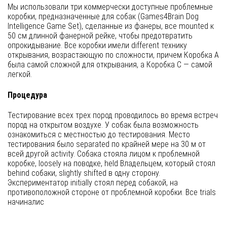
Мы использовали три коммерчески доступные проблемные
коробки, предназначенные для собак (Games4Brain Dog
Intelligence Game Set), сделанные из фанеры, все mounted к
50 см длинной фанерной рейке, чтобы предотвратить
опрокидывание. Все коробки имели different технику
открывания, возрастающую по сложности, причем Коробка А
была самой сложной для открывания, а Коробка С — самой
легкой.
Процедура
Тестирование всех трех пород проводилось во время встреч
пород на открытом воздухе. У собак была возможность
ознакомиться с местностью до тестирования. Место
тестирования было separated по крайней мере на 30 м от
всей другой activity. Собака стояла лицом к проблемной
коробке, loosely на поводке, held Владельцем, который стоял
behind собаки, slightly shifted в одну сторону.
Экспериментатор initially стоял перед собакой, на
противоположной стороне от проблемной коробки. Все trials
начиналис