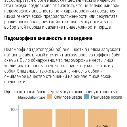
ассоциируется с более высоким цефалическим индексом.
Эти находки поддерживают гипотезу, что не только «милая»,
педоморфная внешность, но и характеристики поведения
(из-за генетической предрасположенности или результата
различного обращения) действительно могут влиять на
выбор этой породы и развитие приверженности породе.
Педоморфная внешность и поведение
Педоморфная (детоподобная) внешность в целом запускает
nurturing, заботливый инстинкт across species (эффект бэби-
схемы). Было обнаружено, что педоморфные черты лица
увеличивают шансы на усыновление как у кошек, так и у
собак. Владельцы также выводят личность собак и
ожидаемое качество отношений на основе физической
внешности.
Однако детоподобные черты могут также присутствовать в
поведении. Собаки в целом демонстрируют такое поведение,
которое вызывает заботу, но породы с более детоподобной
внешностью также могут быть более склонны
демонстрировать «беспомощное», детоподобное, care-
inducing поведение по сравнению с породами с более
длинной формой головы.