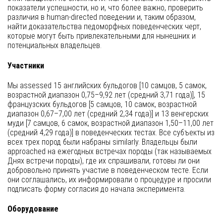
показатели успешности, но и, что более важно, проверить
различия в human-directed поведении и, таким образом,
найти доказательства педоморфных поведенческих черт,
которые могут быть привлекательными для нынешних и
потенциальных владельцев.
Участники
Мы assessed 15 английских бульдогов [10 самцов, 5 самок,
возрастной диапазон 0,75–9,92 лет (средний 3,71 года)], 15
французских бульдогов [5 самцов, 10 самок, возрастной
диапазон 0,67–7,00 лет (средний 2,34 года)] и 13 венгерских
муди [7 самцов, 6 самок, возрастной диапазон 1,50–11,00 лет
(средний 4,29 года)] в поведенческих тестах. Все субъекты из
всех трех пород были набраны similarly. Владельцы были
approached на ежегодных встречах породы (так называемых
Днях встречи породы), где их спрашивали, готовы ли они
добровольно принять участие в поведенческом тесте. Если
они соглашались, их информировали о процедуре и просили
подписать форму согласия до начала эксперимента.
Оборудование