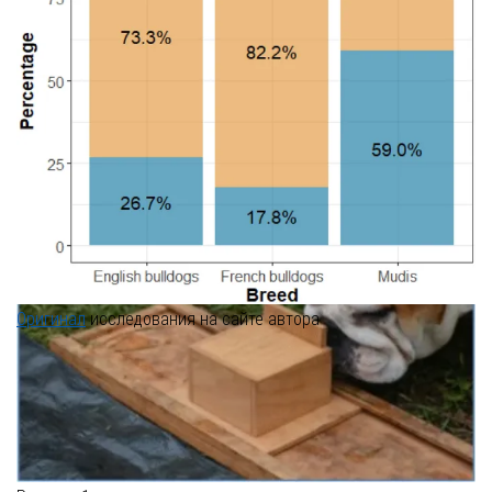
Оригинал
исследования на сайте автора
Разница в решении задач между
брахицефальными и мезоцефальными
породами собак свидетельствует о
педоморфизме в поведении