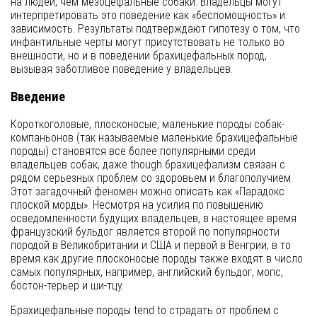
на людей, чем мезоцефальные собаки. Владельцы могут
интерпретировать это поведение как «беспомощность» и
зависимость. Результаты подтверждают гипотезу о том, что
инфантильные черты могут присутствовать не только во
внешности, но и в поведении брахицефальных пород,
вызывая заботливое поведение у владельцев.
Введение
Короткоголовые, плосконосые, маленькие породы собак-
компаньонов (так называемые маленькие брахицефальные
породы) становятся все более популярными среди
владельцев собак, даже though брахицефализм связан с
рядом серьезных проблем со здоровьем и благополучием.
Этот загадочный феномен можно описать как «Парадокс
плоской морды». Несмотря на усилия по повышению
осведомленности будущих владельцев, в настоящее время
французский бульдог является второй по популярности
породой в Великобритании и США и первой в Венгрии, в то
время как другие плосконосые породы также входят в число
самых популярных, например, английский бульдог, мопс,
бостон-терьер и ши-тцу.
Брахицефальные породы tend to страдать от проблем с