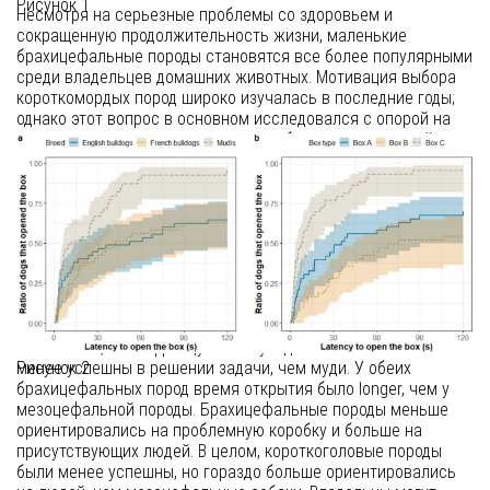
Рисунок 1
Несмотря на серьезные проблемы со здоровьем и
сокращенную продолжительность жизни, маленькие
брахицефальные породы становятся все более популярными
среди владельцев домашних животных. Мотивация выбора
короткомордых пород широко изучалась в последние годы;
однако этот вопрос в основном исследовался с опорой на
отчеты владельцев, что привело к объяснениям «милой
внешности» (отсылка к феномену бэби-схемы) и «поведения,
хорошо подходящего для companionship». Мы стремились
сравнить поведение двух брахицефальных (английский и
французский бульдоги) и одной мезоцефальной (муди)
породы в контексте решения задач. Собакам давали задание
открыть коробки с пищевым вознаграждением. Мы
исследовали элементы поведения, направленного на
человека, в связи с успехом и латентностью (показателями
мотивации и способности). Мы обнаружили, что как
английские, так и французские бульдоги были значительно
Рисунок 2
менее успешны в решении задачи, чем муди. У обеих
брахицефальных пород время открытия было longer, чем у
мезоцефальной породы. Брахицефальные породы меньше
ориентировались на проблемную коробку и больше на
присутствующих людей. В целом, короткоголовые породы
были менее успешны, но гораздо больше ориентировались