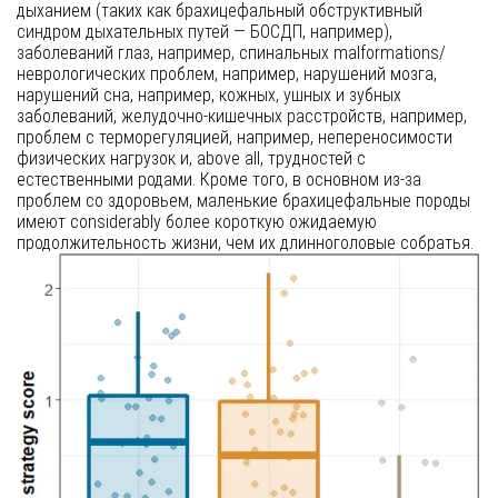
дыханием (таких как брахицефальный обструктивный
синдром дыхательных путей — БОСДП, например),
заболеваний глаз, например, спинальных malformations/
неврологических проблем, например, нарушений мозга,
нарушений сна, например, кожных, ушных и зубных
заболеваний, желудочно-кишечных расстройств, например,
проблем с терморегуляцией, например, непереносимости
физических нагрузок и, above all, трудностей с
естественными родами. Кроме того, в основном из-за
проблем со здоровьем, маленькие брахицефальные породы
имеют considerably более короткую ожидаемую
продолжительность жизни, чем их длинноголовые собратья.
Тем не менее, некоторые владельцы все еще с высокой
вероятностью снова приобретают (93%) эти породы и
рекомендуют их потенциальным владельцам (65,5%).
Высокий уровень проблем со здоровьем может даже
положительно влиять на привязанность между владельцем
и собакой.
Основными причинами, о которых сообщают владельцы,
являются то, что эти породы предположительно подходят для
семей с детьми, хорошо suited for малоподвижный образ
жизни и демонстрируют положительные поведенческие
черты для companionship, причем последнее является