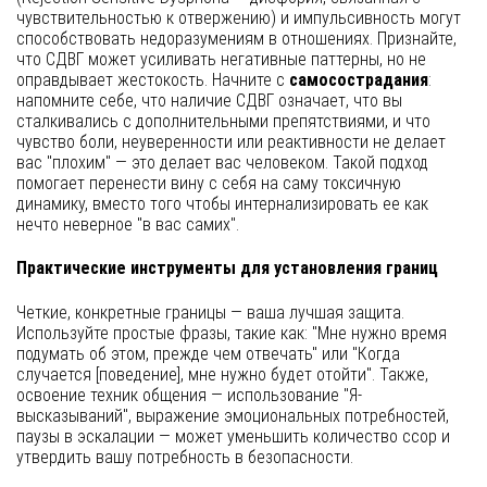
чувствительностью к отвержению) и импульсивность могут
способствовать недоразумениям в отношениях. Признайте,
что СДВГ может усиливать негативные паттерны, но не
оправдывает жестокость. Начните с
самосострадания
:
напомните себе, что наличие СДВГ означает, что вы
сталкивались с дополнительными препятствиями, и что
чувство боли, неуверенности или реактивности не делает
вас "плохим" — это делает вас человеком. Такой подход
помогает перенести вину с себя на саму токсичную
динамику, вместо того чтобы интернализировать ее как
нечто неверное "в вас самих".
Практические инструменты для установления границ
Четкие, конкретные границы — ваша лучшая защита.
Используйте простые фразы, такие как: "Мне нужно время
подумать об этом, прежде чем отвечать" или "Когда
случается [поведение], мне нужно будет отойти". Также,
освоение техник общения — использование "Я-
высказываний", выражение эмоциональных потребностей,
паузы в эскалации — может уменьшить количество ссор и
утвердить вашу потребность в безопасности.