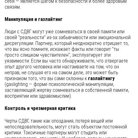
себя — является шагом к безопасности и более здоровым
связям.
Манипуляция и газлайтинг
Люди с СДВГ могут уже сомневаться в своей памяти или
своей "реальности" из-за забывчивости или эмоциональной
дисрегуляции. Партнер, который неоднократно отрицает то,
что вы ясно помните, искажает факты или говорит "ты
просто слишком чувствителен", эксплуатирует эти
уязвимости. Если вы часто обнаруживаете, что отвергаете
опыт другого человека или настаиваете на том, что он
неправ, не слушая его на самом деле, это может быть
признаком того, что вы сами склонны к
газлайтингу
(gaslighting — форме психологической манипуляции,
заставляющей жертву сомневаться в собственной памяти,
восприятии или здравомыслии).
Контроль и чрезмерная критика
Черты СДВГ, такие как опоздания, потеря вещей или
непоследовательность, могут стать объектом постоянной
критики. Токсичные партнеры могут стыдить или