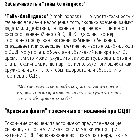
Забывчивость и "тайм-блайнднесс"
"Тайм-блайнднесс"
(timeblindness) — нечувствительность к
течению времени, недооценка того, сколько времени займут
задачи или действия, связанные с партнером — является
распространенной чертой СДВГ. Когда один партнер
постоянно пропускает встречи, забывает обещания,
опаздывает или совершает мелкие, но частые ошибки, люди
с СДВГ могут стать объектами обвинений или критики. Со
временем это может ухудшить самооценку, вызвать стыд и
стать токсичным, когда партнер использует эти ошибки как
оружие или для того, чтобы подорвать или обесценить
партнера с СДВГ.
"Мы так привыкли ошибаться, что начинаем верить
им, как только критика начинает поступать, вместо
того чтобы доверять себе."
"Красные флаги" токсичных отношений при СДВГ
Токсичные отношения часто имеют предупреждающие
сигналы, которые усиливаются или маскируются при
наличии СДВГ. Распознавание их — как у партнера, так и у