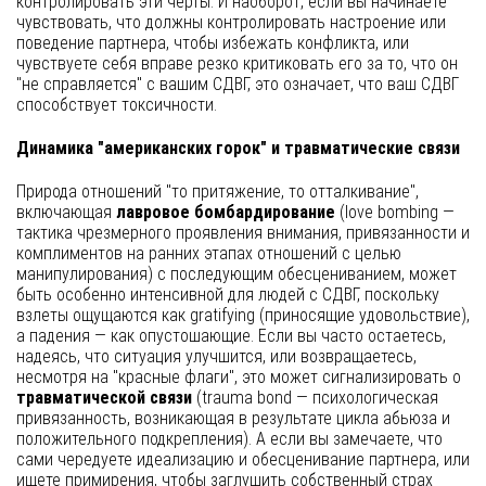
контролировать эти черты. И наоборот, если вы начинаете
чувствовать, что должны контролировать настроение или
поведение партнера, чтобы избежать конфликта, или
чувствуете себя вправе резко критиковать его за то, что он
"не справляется" с вашим СДВГ, это означает, что ваш СДВГ
способствует токсичности.
Динамика "американских горок" и травматические связи
Природа отношений "то притяжение, то отталкивание",
включающая
лавровое бомбардирование
(love bombing —
тактика чрезмерного проявления внимания, привязанности и
комплиментов на ранних этапах отношений с целью
манипулирования) с последующим обесцениванием, может
быть особенно интенсивной для людей с СДВГ, поскольку
взлеты ощущаются как gratifying (приносящие удовольствие),
а падения — как опустошающие. Если вы часто остаетесь,
надеясь, что ситуация улучшится, или возвращаетесь,
несмотря на "красные флаги", это может сигнализировать о
травматической связи
(trauma bond — психологическая
привязанность, возникающая в результате цикла абьюза и
положительного подкрепления). А если вы замечаете, что
сами чередуете идеализацию и обесценивание партнера, или
ищете примирения, чтобы заглушить собственный страх