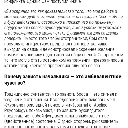
конфликта. Однако Сэм поступил иначе.
«Я воспринял это как доказательство того, что моя работа и
мои навыки действительно ценны», — рассуждает Сэм. — «Если
я буду действовать осторожно и покажу, что по-прежнему
поддерживаю своего руководителя, а мои успехи не угрожают
его положению, это может стать фундаментом для создания
доверия»
. Вместо того чтобы отстраниться, Сэм стал
проявлять инициативу: предлагал партнерство, чаще
выходил на связь и демонстрировал искреннее желание
помочь начальнику в достижении общих целей. Со временем
то, что могло стать источником напряжения, превратилось в
катализатор крепкого профессионального союза.
Почему зависть начальника — это амбивалентное
чувство?
Традиционно считается, что зависть босса — это сигнал к
ухудшению отношений. Исследования, опубликованные в
«Журнале прикладной психологии» (Journal of Applied
Psychology), показывают, что зависть руководителя
представляет собой фундаментально амбивалентное
(двойственное) состояние. С одной стороны, руководитель
искренне восхищается навыками сотрудника, которые