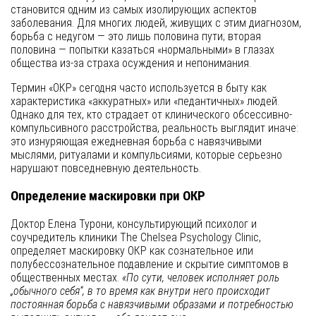
становится одним из самых изолирующих аспектов
заболевания. Для многих людей, живущих с этим диагнозом,
борьба с недугом — это лишь половина пути; вторая
половина — попытки казаться «нормальными» в глазах
общества из-за страха осуждения и непонимания.
Термин «ОКР» сегодня часто используется в быту как
характеристика «аккуратных» или «педантичных» людей.
Однако для тех, кто страдает от клинического обсессивно-
компульсивного расстройства, реальность выглядит иначе:
это изнуряющая ежедневная борьба с навязчивыми
мыслями, ритуалами и компульсиями, которые серьезно
нарушают повседневную деятельность.
Определение маскировки при ОКР
Доктор Елена Турони, консультирующий психолог и
соучредитель клиники The Chelsea Psychology Clinic,
определяет маскировку ОКР как сознательное или
полубессознательное подавление и скрытие симптомов в
общественных местах.
«По сути, человек исполняет роль
„обычного себя“, в то время как внутри него происходит
постоянная борьба с навязчивыми образами и потребностью