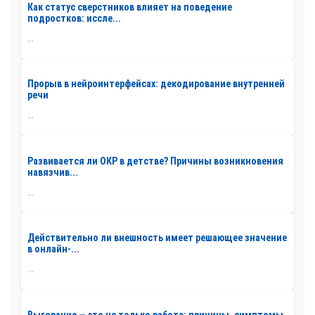
Как статус сверстников влияет на поведение
подростков: иссле...
...
Прорыв в нейроинтерфейсах: декодирование внутренней
речи
...
Развивается ли ОКР в детстве? Причины возникновения
навязчив...
...
Действительно ли внешность имеет решающее значение
в онлайн-...
...
Выгорание — это не только работа: причины, симптомы