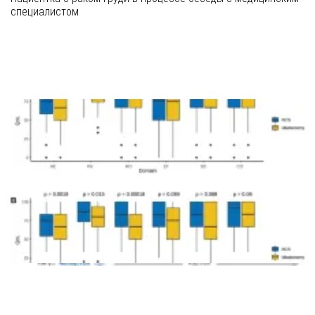
специалистом
❮
❯
Графики снижения физической активности в ходе
химиотерапии