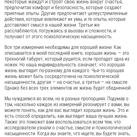
Некоторые жаждут и строят свою жизнь вокруг счастья,
предпочитая комфорт и безопасность, которые создают
приятные опыты. Другие предпочитают целеустремленные
действия, которые вовлекают их умы, и те опыты, которые
доставляют смысл в нашей жизни. Третьи же
расслабляются, погружаясь в вызовы и сложности, и
получают от этого психологическую насыщенность.
Все три измерения необходимы для хорошей жизни. Как
описывается в моей последней книге, хорошая жизнь — это
трехногий табурет, который рушится, если пропадет одна из
ножек. Но наша индивидуальность означает, что хорошая
жизнь выглядит по-разному для каждого. Чья-то хорошая
жизнь может быть сосредоточена на психологической
насыщенности, другая — на счастье, а третья — на смысле.
Однако без всех трех элементов их жизнь будет обедненной.
Мы нуждаемся во всем, но в разных пропорциях. Подумав о
том, насколько каждое из измерений резонирует с вами, вы
можете понять, как для вас выглядит хорошая жизнь. Это и
есть способ определить, как выглядит ваша лучшая жизнь.
Также это поможет вам воспользоваться всем тем, что
исследователи узнали о счастье, смысле и психологической
насыщенности. Когда вы знаете, что ищете, вы будете знать,