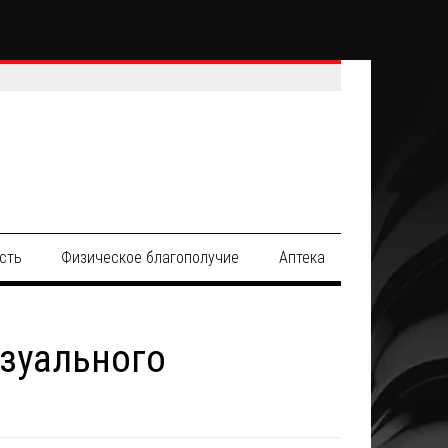
сть
Физическое благополучие
Аптека
изуального