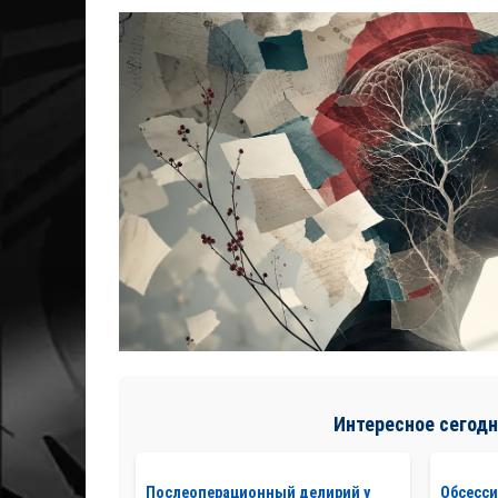
Интересное сегодн
Послеоперационный делирий у
Обсесс