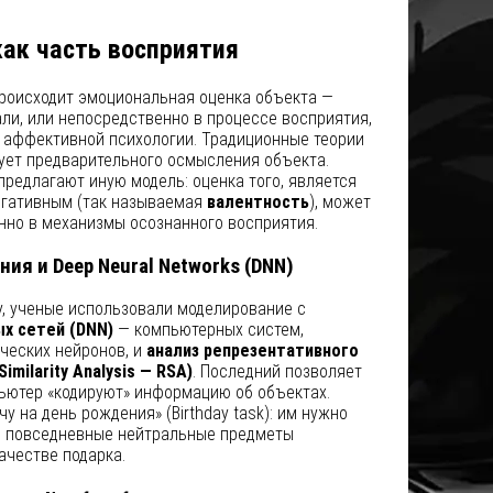
как часть восприятия
происходит эмоциональная оценка объекта —
али, или непосредственно в процессе восприятия,
 аффективной психологии. Традиционные теории
бует предварительного осмысления объекта.
редлагают иную модель: оценка того, является
егативным (так называемая
валентность
), может
нно в механизмы осознанного восприятия.
ия и Deep Neural Networks (DNN)
у, ученые использовали моделирование с
ых сетей (DNN)
— компьютерных систем,
ческих нейронов, и
анализ репрезентативного
imilarity Analysis — RSA)
. Последний позволяет
пьютер «кодируют» информацию об объектах.
 на день рождения» (Birthday task): им нужно
ь повседневные нейтральные предметы
ачестве подарка.