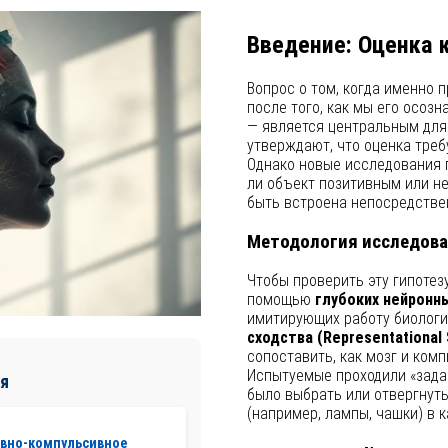
Введение: Оценка 
Вопрос о том, когда именно 
после того, как мы его осозн
— является центральным для
утверждают, что оценка тре
Однако новые исследования п
ли объект позитивным или н
быть встроена непосредстве
Методология исследован
Чтобы проверить эту гипотез
помощью
глубоких нейронн
имитирующих работу биологи
сходства (Representational S
сопоставить, как мозг и ком
Испытуемые проходили «задачу
я
было выбрать или отвергнут
(например, лампы, чашки) в к
ивно-компульсивное