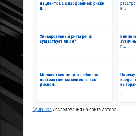
пациентов с шизофренией: риски
расстро
и...
к...
...
...
Универсальный ритм речи:
Влияние
существует ли он?
аутичны
п...
...
...
Множественное употребление
Почему
психоактивных веществ: как
вредят
дискон...
выгоран
...
...
Оригинал
исследования на сайте автора