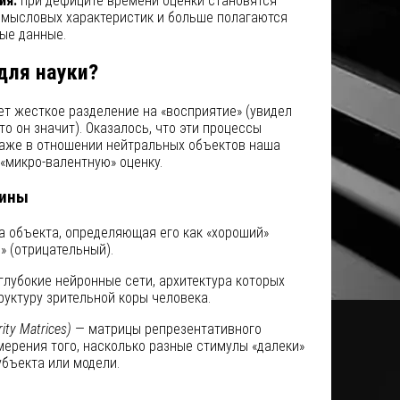
ия:
при дефиците времени оценки становятся
мысловых характеристик и больше полагаются
ые данные.
для науки?
т жесткое разделение на «восприятие» (увидел
что он значит). Оказалось, что эти процессы
аже в отношении нейтральных объектов наша
«микро-валентную» оценку.
мины
а объекта, определяющая его как «хороший»
» (отрицательный).
глубокие нейронные сети, архитектура которых
уктуру зрительной коры человека.
ity Matrices)
— матрицы репрезентативного
мерения того, насколько разные стимулы «далеки»
убъекта или модели.