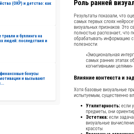
Роль ранней визуа
йство (ОКР) и детство: как
Результаты показали, что оц
самых первых слоях нейросет
визуальных признаков. Это св
полностью распознает, что п
 травли и буллинга на
обрабатывать информацию с 
х людей: последствия и
полезности.
«Эмоциональная интерп
самых ранних этапах о
когнитивными целями»
 финансовые бонусы
Влияние контекста и за
 мотивации и вызывают
...
Хотя базовые визуальные при
испытуемым, существенно вл
Утилитарность:
если у
предметы, они ориенти
Эстетика:
если задача
визуальные вычисления
красоты.