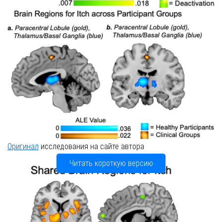
Оригинал
исследования на сайте автора
Читать короткую версию
Введение
Кожа является крупнейшим органом human body,
представляющим собой сложную иммунологическую среду,