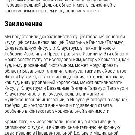
Парацентральной Дольки, области мозга, связанной с
когнитивным контролем и подавлением ответа.
Заключение
Мы представили доказательства существования основной
«зудящей сети», включающей Базальные Ганглии/Таламус,
Билатеральную Инсулу и Клауструм, а также Нижнюю
Лобовую Извилину и Прецентральную Извилину. Эти области
мозга соответствуют исследованиям, которые показали, как
зуд, индуцированный гистамином, может модулировать
области Базальных Ганглии/Таламуса, такие как Хвостатое
Ядро и Путамен, а также исследования, которые показали,
как зуд, индуцированный коровяком, может активировать
Инсулу, Клауструм и Базальные Ганглии/Таламус. Таламус и
Клауструм играют ключевую роль в внимании и
мультисенсорной интеграции, а Инсула участвует в задачах,
требующих контроля внимания и подавления ответа,
особенно в контекстах эмоциональной значимости.
Кроме того, мы исследовали нейронную деактивацию,
связанную с зудом, и выявили значительную нейронную
деактивацию в Парацентральной Дольке и Медиальной