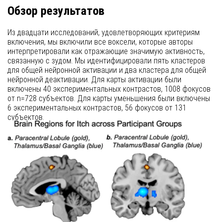
Обзор результатов
Из двадцати исследований, удовлетворяющих критериям
включения, мы включили все воксели, которые авторы
интерпретировали как отражающие значимую активность,
связанную с зудом. Мы идентифицировали пять кластеров
для общей нейронной активации и два кластера для общей
нейронной деактивации. Для карты активации были
включены 40 экспериментальных контрастов, 1008 фокусов
от n=728 субъектов. Для карты уменьшения были включены
6 экспериментальных контрастов, 56 фокусов от 131
субъектов.
Кластер 1
Первый кластер имел объем 7840 мм³, центрированный на
(−10, −14.9, 2) с 6 пиками. Активация этих координат была
ассоциирована с Медиальным Дорсальным Ядром и
Вентральным Латеральным Ядром Левого Таламуса, а также
Красным Ядром Левого Мозгового Ствола и Левым
Чечевицеобразным Ядром. Десять исследований внесли
фокусы в этот кластер.