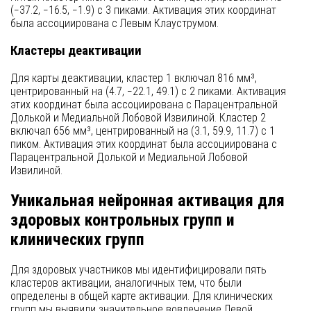
(−37.2, −16.5, −1.9) с 3 пиками. Активация этих координат
была ассоциирована с Левым Клауструмом.
Кластеры деактивации
Для карты деактивации, кластер 1 включал 816 мм³,
центрированный на (4.7, −22.1, 49.1) с 2 пиками. Активация
этих координат была ассоциирована с Парацентральной
Долькой и Медиальной Лобовой Извилиной. Кластер 2
включал 656 мм³, центрированный на (3.1, 59.9, 11.7) с 1
пиком. Активация этих координат была ассоциирована с
Парацентральной Долькой и Медиальной Лобовой
Извилиной.
Уникальная нейронная активация для
здоровых контрольных групп и
клинических групп
Для здоровых участников мы идентифицировали пять
кластеров активации, аналогичных тем, что были
определены в общей карте активации. Для клинических
групп мы выявили значительное вовлечение Левой