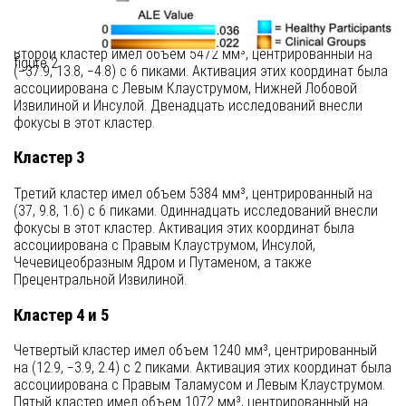
Кластер 2
Второй кластер имел объем 5472 мм³, центрированный на
figure 2
(−37.9, 13.8, −4.8) с 6 пиками. Активация этих координат была
ассоциирована с Левым Клауструмом, Нижней Лобовой
Извилиной и Инсулой. Двенадцать исследований внесли
фокусы в этот кластер.
Кластер 3
Третий кластер имел объем 5384 мм³, центрированный на
(37, 9.8, 1.6) с 6 пиками. Одиннадцать исследований внесли
фокусы в этот кластер. Активация этих координат была
ассоциирована с Правым Клауструмом, Инсулой,
Чечевицеобразным Ядром и Путаменом, а также
Прецентральной Извилиной.
Кластер 4 и 5
Четвертый кластер имел объем 1240 мм³, центрированный
на (12.9, −3.9, 2.4) с 2 пиками. Активация этих координат была
ассоциирована с Правым Таламусом и Левым Клауструмом.
Пятый кластер имел объем 1072 мм³, центрированный на