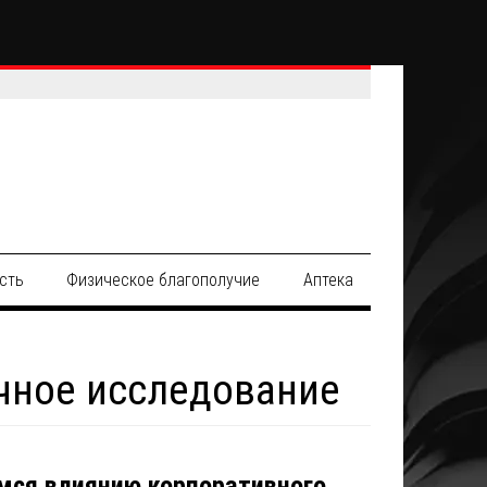
сть
Физическое благополучие
Аптека
учное исследование
мся влиянию корпоративного