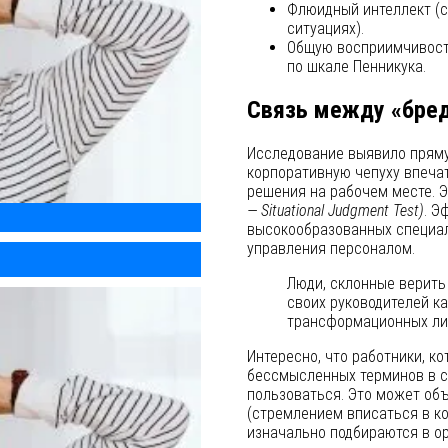
Флюидный интеллект (с
ситуациях).
Общую восприимчивост
по шкале Пенникука.
Связь между «бред
Исследование выявило пряму
корпоративную чепуху впеча
решения на рабочем месте. 
— Situational Judgment Test)
. Э
высокообразованных специал
управления персоналом.
Люди, склонные верить
своих руководителей к
трансформационных ли
Интересно, что работники, к
бессмысленных терминов в с
пользоваться. Это может об
(стремлением вписаться в ко
изначально подбираются в ор