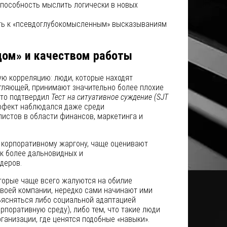
пособность мыслить логически в новых
ь к «псевдоглубокомысленным» высказываниям
ом» и качеством работы
ю корреляцию: люди, которые находят
тляющей, принимают значительно более плохие
Это подтвердил
Тест на ситуативное суждение (SJT
ффект наблюдался даже среди
истов в области финансов, маркетинга и
 корпоративному жаргону, чаще оценивают
ак более дальновидных и
деров.
оторые чаще всего жалуются на обилие
воей компании, нередко сами начинают ими
ъясняться либо социальной адаптацией
рпоративную среду), либо тем, что такие люди
ганизации, где ценятся подобные «навыки».