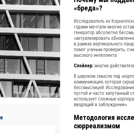
«бреда»?
Исследователь из Корнеллско
годами мечтали многие устав
генератор абсолютно бессмы
«актуализировать обновленн
в рамках вертикального ланд
помог ученым проверить, счи
высокого интеллекта.
Спойлер:
многие действител
В широком смысле под «корпо
коммуникация, которая скры
бессмыслицей. Исследование
пустой и часто запутанный с
использует сложные корпора
вводящий в заблуждение».
Методология иссле
я
сюрреализмом