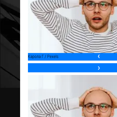
Карола Г / Pexels
❮
❯