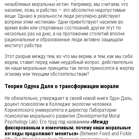
незыблемых моральных истин. Например, мы считаем, что
насилие, ложь и рабство — это абсолютно недопустимые
вещи. Однако в реальности люди регулярно действуют
вопреки этим «истинам». Одни приветствуют насилие во
время войн или спортивных состязаний, другие лгут по
несколько раз на дню, а на протяжении столетий вполне
рациональные и образованные люди активно защищали
институт рабства.
Этот разрыв между тем, во что мы верим, и тем, как мы себя
ведем, ставит перед нами неудобный вопрос: действительно
ли наши моральные принципы так легко приносятся в жертву
эгоизму или текущим обстоятельствам?
Теория Одуна Даля о трансформации морали
Не обязательно, утверждает в своей новой книге Одун Даль,
доцент психологии в Колледже экологии человека
Корнеллского университета и директор Лаборатории
психологии морального развития (Developmental Moral
Psychology Lab). Его труд под названием
«Между
фиксированным и изменчивым: почему наши моральные
взгляды продолжают меняться»
(Between Fixed and Fickle: