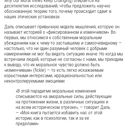
Why Our Moral Views Keep Changing) опирается на
десятилетия исследований, чтобы предложить научно
обоснованную теорию того, почему происходит сдвиг в
наших этических установках.
Даль описывает привычную модель мышления, которую он
называет историей о «фиксированном и изменчивом». Во-
первых, мы относимся к собственным моральным
убеждениям как к чему-то застывшему и самоочевидному —
настолько, что ни один разумный человек с добрыми
намерениями не мог бы видеть ситуацию иначе. Но когда мы
встречаем людей, которые не согласны с нами, мы приходим
к выводу, что их моральное чувство должно быть
«изменчивым» (fickle) — то есть легко искажаемым
корыстными интересами, иррациональностью или
неконтролируемыми эмоциями.
«В этой парадигме моральные изменения
списываются на аморальные силы, действующие
на протяжении жизни, в различных ситуациях и
на всем историческом отрезке», — говорит Даль.
— «Моя книга пытается избавить нас от этой
истории, как в психологии, так и за её
пределами».