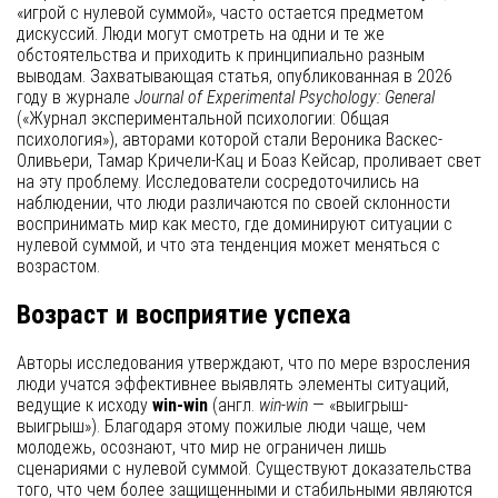
«игрой с нулевой суммой», часто остается предметом
дискуссий. Люди могут смотреть на одни и те же
обстоятельства и приходить к принципиально разным
выводам. Захватывающая статья, опубликованная в 2026
году в журнале
Journal of Experimental Psychology: General
(«Журнал экспериментальной психологии: Общая
психология»), авторами которой стали Вероника Васкес-
Оливьери, Тамар Кричели-Кац и Боаз Кейсар, проливает свет
на эту проблему. Исследователи сосредоточились на
наблюдении, что люди различаются по своей склонности
воспринимать мир как место, где доминируют ситуации с
нулевой суммой, и что эта тенденция может меняться с
возрастом.
Возраст и восприятие успеха
Авторы исследования утверждают, что по мере взросления
люди учатся эффективнее выявлять элементы ситуаций,
ведущие к исходу
win-win
(англ.
win-win
— «выигрыш-
выигрыш»). Благодаря этому пожилые люди чаще, чем
молодежь, осознают, что мир не ограничен лишь
сценариями с нулевой суммой. Существуют доказательства
того, что чем более защищенными и стабильными являются