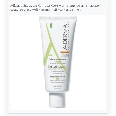
А-Дерма Экзомега Контрол Крем — интенсивное смягчающее
средство для сухой и атопичной кожи лица и те...