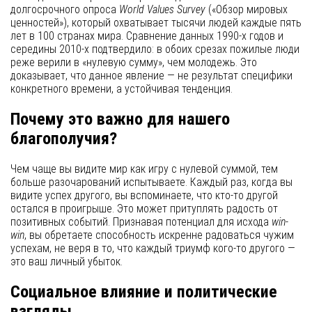
долгосрочного опроса
World Values Survey
(«Обзор мировых
ценностей»), который охватывает тысячи людей каждые пять
лет в 100 странах мира. Сравнение данных 1990-х годов и
середины 2010-х подтвердило: в обоих срезах пожилые люди
реже верили в «нулевую сумму», чем молодежь. Это
доказывает, что данное явление — не результат специфики
конкретного времени, а устойчивая тенденция.
Почему это важно для нашего
благополучия?
Чем чаще вы видите мир как игру с нулевой суммой, тем
больше разочарований испытываете. Каждый раз, когда вы
видите успех другого, вы вспоминаете, что кто-то другой
остался в проигрыше. Это может притуплять радость от
позитивных событий. Признавая потенциал для исхода
win-
win
, вы обретаете способность искренне радоваться чужим
успехам, не веря в то, что каждый триумф кого-то другого —
это ваш личный убыток.
Социальное влияние и политические
взгляды