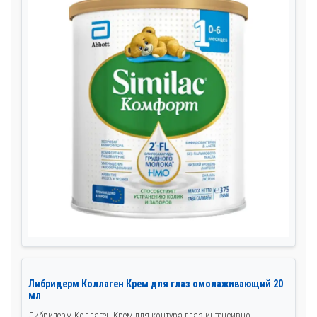
Либридерм Коллаген Крем для глаз омолаживающий 20
мл
Либридерм Коллаген Крем для контура глаз интенсивно