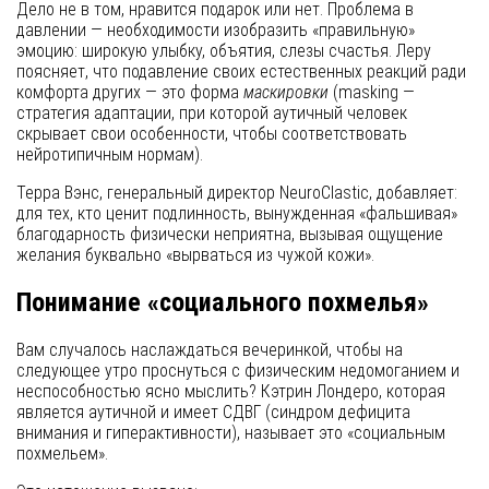
Дело не в том, нравится подарок или нет. Проблема в
давлении — необходимости изобразить «правильную»
эмоцию: широкую улыбку, объятия, слезы счастья. Леру
поясняет, что подавление своих естественных реакций ради
комфорта других — это форма
маскировки
(masking —
стратегия адаптации, при которой аутичный человек
скрывает свои особенности, чтобы соответствовать
нейротипичным нормам).
Терра Вэнс, генеральный директор NeuroClastic, добавляет:
для тех, кто ценит подлинность, вынужденная «фальшивая»
благодарность физически неприятна, вызывая ощущение
желания буквально «вырваться из чужой кожи».
Понимание «социального похмелья»
Вам случалось наслаждаться вечеринкой, чтобы на
следующее утро проснуться с физическим недомоганием и
неспособностью ясно мыслить? Кэтрин Лондеро, которая
является аутичной и имеет СДВГ (синдром дефицита
внимания и гиперактивности), называет это «социальным
похмельем».