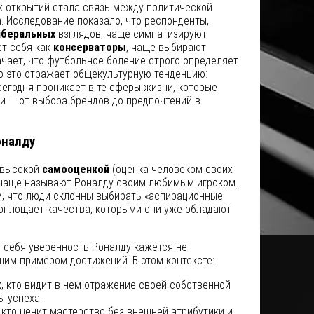
 открытий стала связь между политической
. Исследование показало, что респонденты,
иберальных
взглядов, чаще симпатизируют
ет себя как
консерваторы
, чаще выбирают
начает, что футбольное боление строго определяет
о это отражает общекультурную тенденцию:
егодня проникает в те сферы жизни, которые
и — от выбора брендов до предпочтений в
оналду
 высокой
самооценкой
(оценка человеком своих
 чаще называют Роналду своим любимым игроком.
м, что люди склонны выбирать «аспирационные
воплощает качества, которыми они уже обладают
 себя уверенность Роналду кажется не
им примером достижений. В этом контексте:
, кто видит в нем отражение своей собственной
 успеха.
 кто ценит мастерство без внешней атрибутики и