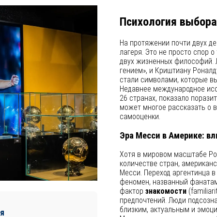
Психология выбора
На протяжении почти двух д
лагеря. Это не просто спор о
двух жизненных философий. 
гением», и Криштиану Роналд
стали символами, которые вы
Недавнее международное исс
26 странах, показало порази
может многое рассказать о в
самооценки.
Эра Месси в Америке: в
Хотя в мировом масштабе Ро
количестве стран, американ
Месси. Переход аргентинца в
феномен, названный фанатам
фактор
знакомости
(familia
предпочтений. Люди подсозна
близким, актуальным и эмоц
я