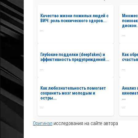
Качество жизни пожилых людей с
Множес
ВИЧ: роль психического здоров...
психоак
дискон.
...
...
Глубокие подделки (deepfakes) и
Как обр
эффективность предупреждений...
счастья
...
...
Как любознательность помогает
Анализ 
сохранить мозг молодым и
кинемат
остры...
...
...
...
Оригинал
исследования на сайте автора