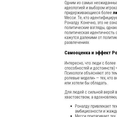
Одним из самых неожиданных
идеологией и выбором игрока
придерживающиеся более
л
Месси. Те, кто идентифициру
Роналду. Конечно, это не оз
политические взгляды, однак
политическая идентичность с
кажутся далекими от политик
развлечениях.
Самооценка и эффект Р
Интересно, что люди с более
способностей и достоинств)
Психологи объясняют это те
ролевые модели» — тех, кто 
или хотели бы обладать.
Для людей с сильной верой в
хвастовством, а вдохновляющ
Роналду привлекает тех
амбициозности и жажды
Месси притягивает тех,