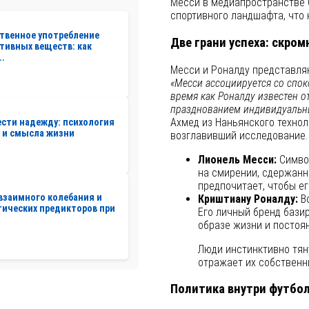
Месси в медиапространстве 
спортивного ландшафта, что
твенное употребление
Две грани успеха: скро
тивных веществ: как
..
Месси и Роналду представля
«Месси ассоциируется со спо
время как Роналду известен 
празднованием индивидуальн
Ахмед из Наньянского технол
ести надежду: психология
 и смысла жизни
возглавивший исследование.
Лионель Месси:
Символ
на смирении, сдержанн
предпочитает, чтобы ег
взаимного колебания и
Криштиану Роналду:
Во
ических предикторов при
Его личный бренд бази
образе жизни и постоя
Люди инстинктивно тяну
отражает их собственн
Политика внутри футбо