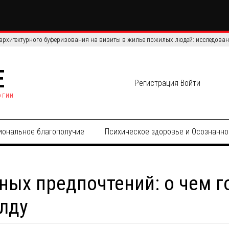
ихоактивных веществ: как дисконтирование задержки связано с ремиссией
E
Регистрация
Войти
огии
иональное благополучие
Психическое здоровье и Осознанно
ных предпочтений: о чем 
лду