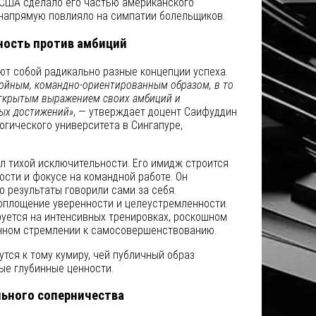
США сделало его частью американского
 напрямую повлияло на симпатии болельщиков.
мность против амбиций
ют собой радикально разные концепции успеха.
койным, командно-ориентированным образом, в то
открытым выражением своих амбиций и
ых достижений»
, — утверждает доцент Саифуддин
огического университета в Сингапуре,
 тихой исключительности. Его имидж строится
ости и фокусе на командной работе. Он
о результаты говорили сами за себя.
площение уверенности и целеустремленности.
руется на интенсивных тренировках, роскошном
нном стремлении к самосовершенствованию.
тся к тому кумиру, чей публичный образ
ые глубинные ценности.
льного соперничества