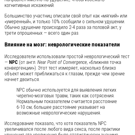
когнитивных искажений.
Большинство участниц описали свой опыт как «мягкий» или
«умеренный», и только 10% сообщили о сильном удушении.
Обычно удушение происходило 2-4 раза за половой акт; у
трети опрошенных — всего один раз.
Влияние на мозг: неврологические показатели
Исследователи использовали простой неврологический тест
—
NPC
(от англ.
Near Point of Convergence
, «ближняя точка
конвергенции»). Этот тест измеряет, насколько близко
объект может приближаться к глазам, прежде чем зрение
начнет двоиться.
NPC обычно используется для выявления легких
черепно-мозговых травм, таких как сотрясения.
Нормальным показателем считается расстояние
6-10 см; большее расстояние указывает на
возможные неврологические нарушения.
Исследование показало, что хотя показатель NPC
увеличивался после любого вида секса, после практики
удушения это увеличение было статистически значимо