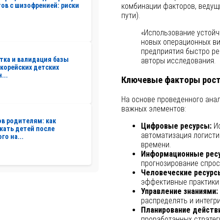
ов с шизофренией: риски
комбинации факторов, ведущ
пути).
«Использование устойч
новых операционных ви
предприятия быстро ре
тка и валидация базы
авторы исследования.
корейских детских
...
Ключевые факторы рост
На основе проведенного ана
важных элементов:
ов родителям: как
Цифровые ресурсы:
Ис
жать детей после
автоматизация логисти
го на...
времени.
Информационные рес
прогнозирование спрос
Человеческие ресурс
эффективные практики 
Управление знаниями:
распределять и интегр
Планирование действи
проработанных стратеги