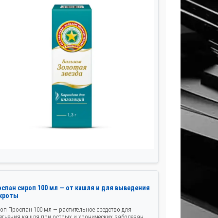
оспан сироп 100 мл — от кашля и для выведения
кроты
оп Проспан 100 мл — растительное средство для
егчения кашля при острых и хронических заболеван...