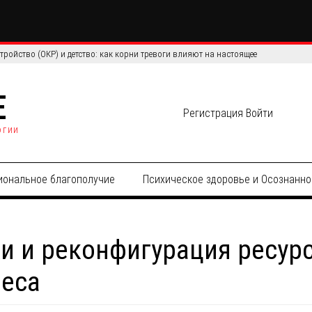
ройство (ОКР) и детство: как корни тревоги влияют на настоящее
E
Регистрация
Войти
огии
иональное благополучие
Психическое здоровье и Осознанно
и и реконфигурация ресурс
неса