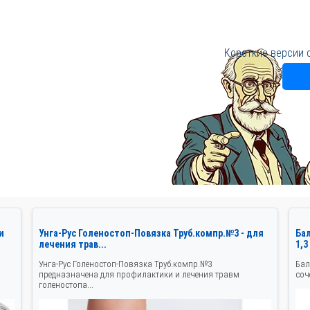
Короткие версии 
и
Унга-Рус Голеностоп-Повязка Труб.компр.№3 - для
Ба
лечения трав...
1,3
Унга-Рус Голеностоп-Повязка Труб.компр.№3
Бал
предназначена для профилактики и лечения травм
соч
голеностопа...