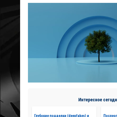
Интересное сегодн
Глубокие подделки (deepfakes) и
Послео