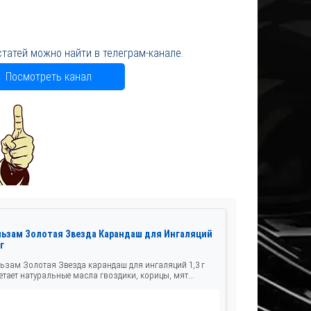
статей можно найти в телеграм-канале.
Посмотреть канал
льзам Золотая Звезда Карандаш для Ингаляций
 г
ьзам Золотая Звезда карандаш для ингаляций 1,3 г
етает натуральные масла гвоздики, корицы, мят...