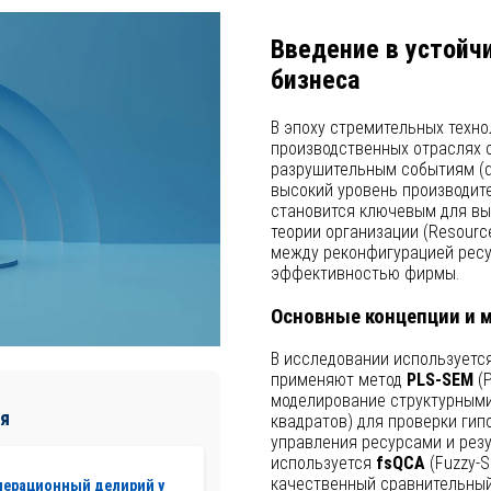
Введение в устойч
бизнеса
В эпоху стремительных техно
производственных отраслях 
разрушительным событиям (dis
высокий уровень производит
становится ключевым для вы
теории организации (Resourc
между реконфигурацией ресу
эффективностью фирмы.
Основные концепции и 
В исследовании используетс
применяют метод
PLS-SEM
(P
моделирование структурным
я
квадратов) для проверки ги
управления ресурсами и резу
используется
fsQCA
(Fuzzy-S
качественный сравнительный
перационный делирий у