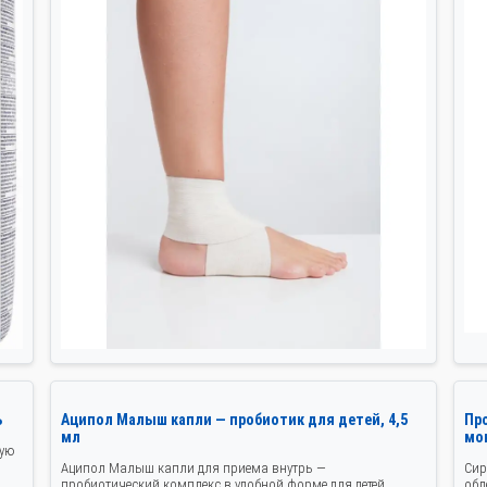
ь
Аципол Малыш капли — пробиотик для детей, 4,5
Пр
мл
мо
кую
Аципол Малыш капли для приема внутрь —
Сир
пробиотический комплекс в удобной форме для детей
обл