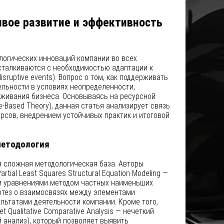
ивое развитие и эффективность
логических инноваций компании во всех
сталкиваются с необходимостью адаптации к
ruptive events). Вопрос о том, как поддерживать
ельности в условиях неопределенности,
живания бизнеса. Основываясь на ресурсной
e-Based Theory), данная статья анализирует связь
рсов, внедрением устойчивых практик и итоговой
методология
я сложная методологическая база. Авторы
artial Least Squares Structural Equation Modeling —
и уравнениями методом частных наименьших
потез о взаимосвязях между элементами
льтатами деятельности компании. Кроме того,
et Qualitative Comparative Analysis — нечеткий
 анализ), который позволяет выявить