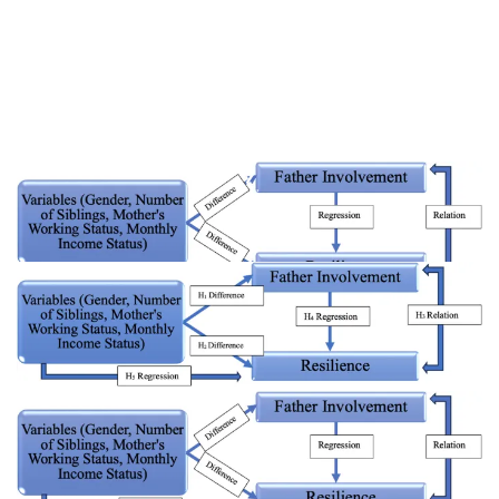
❮
❯
figure 2