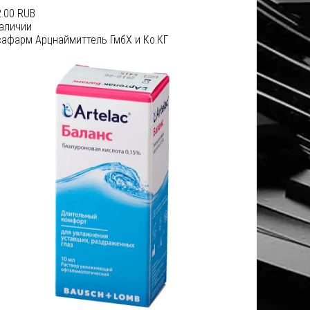
.00 RUB
наличии
сафарм Арцнаймиттель ГмбХ и Ко.КГ