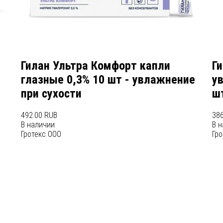
Гилан Ультра Комфорт капли
Г
глазные 0,3% 10 шт - увлажнение
у
при сухости
ш
492.00 RUB
386
В наличии
В 
Гротекс ООО
Гро