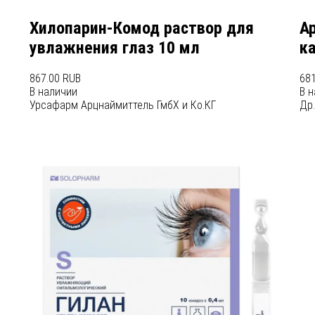
Хилопарин-Комод раствор для
А
увлажнения глаз 10 мл
ка
867.00 RUB
681
В наличии
В 
Урсафарм Арцнаймиттель ГмбХ и Ко.КГ
Др.