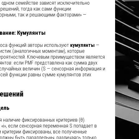
 одном семействе зависят исключительно
 решений, тогда как сами функции
сорными, так и решающими факторами» —
вание: Кумулянты
роса функций авторы используют
кумулянты
—
истик (аналогичных моментам), которые
ероятностей. Ключевым преимуществом является
янтов
: если PMF представлена как сумма двух
случайных величин (S — сенсорная информация и
всей функции равны сумме кумулянтов этих
решений
дель
я наличие фиксированных критериев (θ).
«i», если сенсорная переменная S попадает в
и критерии фиксированы, все полученные
олжны быть параллельны, различаясь только