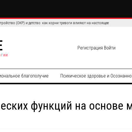
с ВИЧ: роль психического здоровья и социальной поддержки
E
Регистрация
Войти
огии
иональное благополучие
Психическое здоровье и Осознанно
еских функций на основе