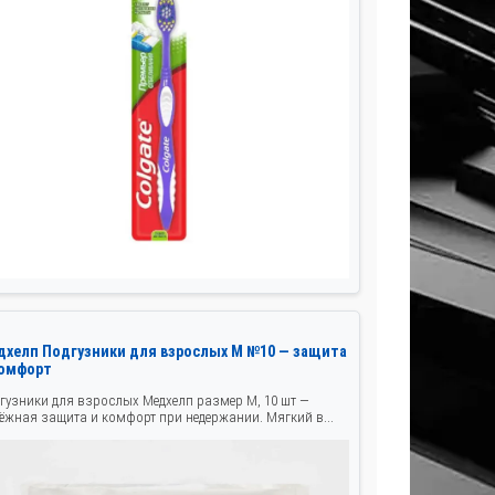
дхелп Подгузники для взрослых M №10 — защита
комфорт
гузники для взрослых Медхелп размер M, 10 шт —
ёжная защита и комфорт при недержании. Мягкий в...