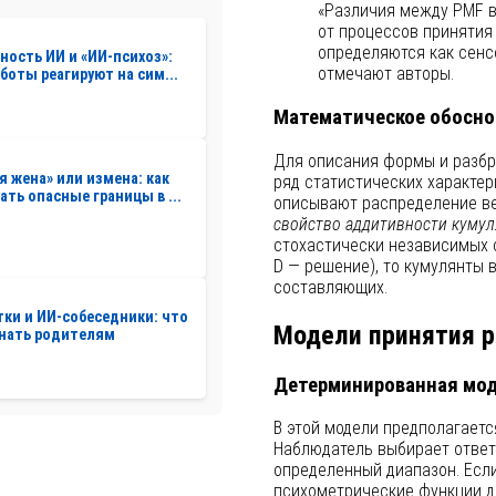
«Различия между PMF в
от процессов принятия
определяются как сен
ность ИИ и «ИИ-психоз»:
отмечают авторы.
-боты реагируют на сим...
Математическое обосно
Для описания формы и разб
я жена» или измена: как
ряд статистических характер
ать опасные границы в ...
описывают распределение в
свойство аддитивности кумул
стохастически независимых 
D — решение), то кумулянты 
составляющих.
ки и ИИ-собеседники: что
Модели принятия 
знать родителям
Детерминированная мо
В этой модели предполагаетс
Наблюдатель выбирает ответ 
определенный диапазон. Есл
психометрические функции д