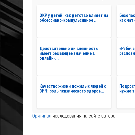
ОКР у детей: как детство влияет на
Безопас
обсессивно-компульсивное ...
как чат
...
...
Действительно ли внешность
«Рабоча
имеет решающее значение в
распозн
онлайн-...
...
...
Качество жизни пожилых людей с
Подрост
ВИЧ: роль психического здоров...
нужно 
...
...
Оригинал
исследования на сайте автора