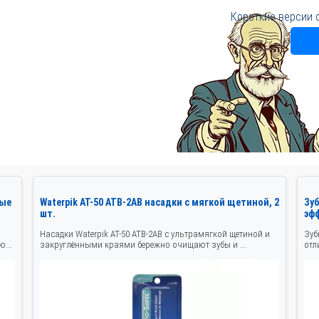
Короткие версии 
ные
Waterpik AT-50 ATB-2AB насадки с мягкой щетиной, 2
Зу
шт.
эфф
Насадки Waterpik AT-50 ATB-2AB с ультрамягкой щетиной и
Зуб
...
закруглёнными краями бережно очищают зубы и ...
отл