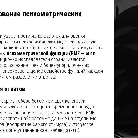
ование психометрических
ги уверенности используются для оценки
проверки психофизических моделей, зачастую
е количество значений переменной стимула. Это
рмы
психометрической функции (PMF — англ.
диционно исследователи ограничиваются
спользование трех и более упорядоченных
 генерировать целое семейство функций, каждая
ичном разделении ответов.
я ответов
бор из набора более чем двух категорий
е», «ниже» или при оценке временного порядка
еления позволяет построить уникальную PMF.
озировать наблюдаемые данные на отдельные
ов
(восприятие самого стимула) и
процессов
 которые устанавливает наблюдатель).