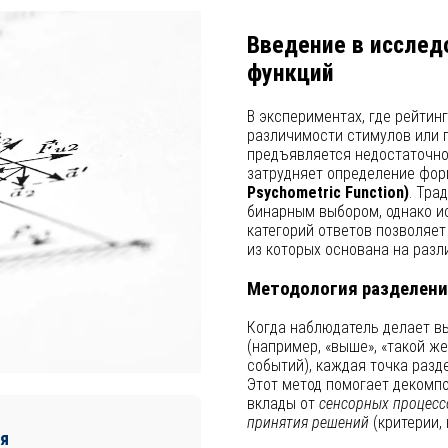
Введение в исслед
функций
В экспериментах, где рейтин
различимости стимулов или 
предъявляется недостаточно
затрудняет определение фо
Psychometric Function)
. Тра
бинарным выбором, однако и
категорий ответов позволяет
из которых основана на разл
Методология разделени
Когда наблюдатель делает вы
(например, «выше», «такой ж
событий), каждая точка разд
Этот метод помогает декомп
вклады от
сенсорных процесс
принятия решений
(критерии,
я