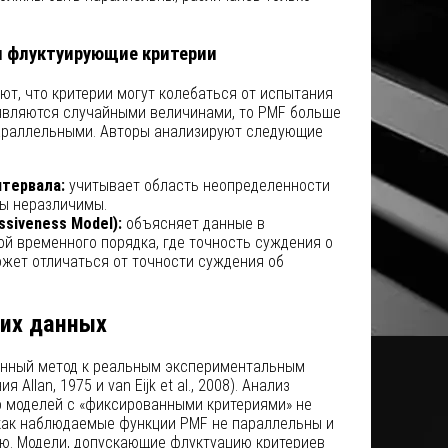
и флуктуирующие критерии
ют, что критерии могут колебаться от испытания
 являются случайными величинами, то PMF больше
араллельными. Авторы анализируют следующие
нтервала:
учитывает область неопределенности
лы неразличимы.
siveness Model):
объясняет данные в
ой временного порядка, где точность суждения о
жет отличаться от точности суждения об
их данных
нный метод к реальным экспериментальным
Allan, 1975 и van Eijk et al., 2008). Анализ
о моделей с «фиксированными критериями» не
как наблюдаемые функции PMF не параллельны и
. Модели, допускающие флуктуацию критериев