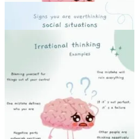
❮
❯
Человек избегает зрительного контакта
Спокойствие после преодоления страха