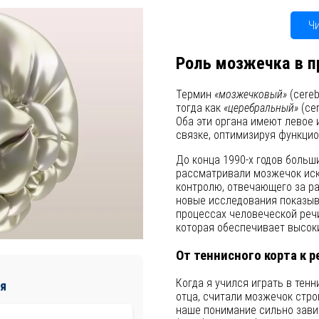
Ч
Роль мозжечка в п
Термин
«мозжечковый»
(cereb
тогда как
«церебральный»
(cer
Оба эти органа имеют левое 
связке, оптимизируя функцио
До конца 1990-х годов больш
рассматривали мозжечок иск
контролю, отвечающего за ра
новые исследования показыв
процессах человеческой речи
которая обеспечивает высоки
От теннисного корта к р
Когда я учился играть в тенн
я
отца, считали мозжечок стро
наше понимание сильно зави