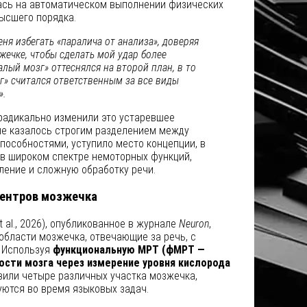
лась на автоматическом выполнении физических
ысшего порядка.
ня избегать «паралича от анализа», доверяя
жечке, чтобы сделать мой удар более
лый мозг» оттеснялся на второй план, в то
г» считался ответственным за все виды
».
адикально изменили это устаревшее
ше казалось строгим разделением между
пособностями, уступило место концепции, в
 в широком спектре немоторных функций,
ление и сложную обработку речи.
центров мозжечка
 al., 2026), опубликованное в журнале
Neuron
,
области мозжечка, отвечающие за речь, с
 Используя
функциональную МРТ (фМРТ —
ости мозга через измерение уровня кислорода
вили четыре различных участка мозжечка,
уются во время языковых задач.