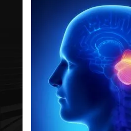
Мозжечковый относится к мозжечку (малому мозг
относится к большому мозгу (церебруму). Оба им
полушария, которые работают вместе для оптими