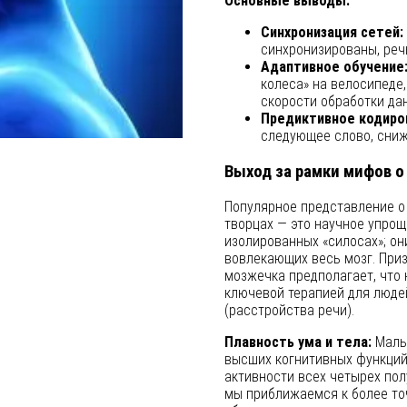
Основные выводы:
Синхронизация сетей:
синхронизированы, речь
Адаптивное обучение
колеса» на велосипеде
скорости обработки да
Предиктивное кодиро
следующее слово, сниж
Выход за рамки мифов о
Популярное представление о
творцах — это научное упрощ
изолированных «силосах»; он
вовлекающих весь мозг. При
мозжечка предполагает, что
ключевой терапией для люде
(расстройства речи).
Плавность ума и тела:
Малый
высших когнитивных функций.
активности всех четырех пол
мы приближаемся к более то