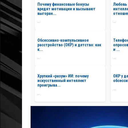
Почему финансовые бонусы
Любовь 
вредят мотивации и вызывают
интелле
выгоран...
отношен
...
...
Обсессивно-компульсивное
Телефо
расстройство (ОКР) и детство: как
опросов
к...
и ...
...
...
Хрупкий «разум» ИИ: почему
ОКР у д
искусственный интеллект
обсесси
проигрыва...
...
...