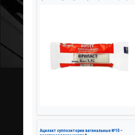
Ацилакт суппозитории вагинальные №10 –