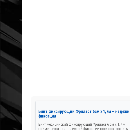
Бинт фиксирующий Фриласт 6см х 1,7м – надежн
фиксация
Бинт медицинский фиксирующий Фриласт 6 см x 1,7 м
применяется для надежной фиксации повязок, защиты .