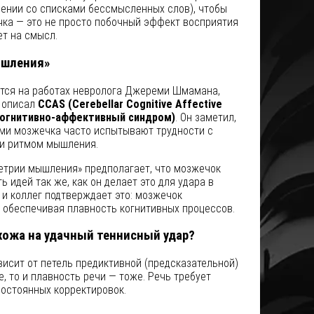
нении со списками бессмысленных слов), чтобы
чка — это не просто побочный эффект восприятия
ет на смысл.
ышления»
тся на работах невролога Джереми Шмамана,
в описал
CCAS (Cerebellar Cognitive Affective
огнитивно-аффективный синдром)
. Он заметил,
ми мозжечка часто испытывают трудности с
 и ритмом мышления.
трии мышления» предполагает, что мозжечок
ь идей так же, как он делает это для удара в
 и коллег подтверждает это: мозжечок
 обеспечивая плавность когнитивных процессов.
хожа на удачный теннисный удар?
исит от петель предиктивной (предсказательной)
, то и плавность речи — тоже. Речь требует
постоянных корректировок.