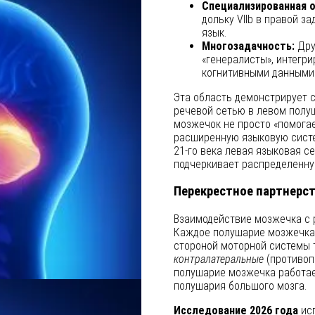
Специализированная о
дольку VIIb в правой з
язык.
Многозадачность:
Дру
«генералисты», интегр
когнитивными данными
Эта область демонстрирует 
речевой сетью в левом полуш
мозжечок не просто «помогае
расширенную языковую систе
21-го века левая языковая с
подчеркивает распределенную
Перекрестное партнерст
Взаимодействие мозжечка с 
Каждое полушарие мозжечка
стороной моторной системы т
контралатеральные
(противоп
полушарие мозжечка работае
полушария большого мозга.
Исследование 2026 года
исп