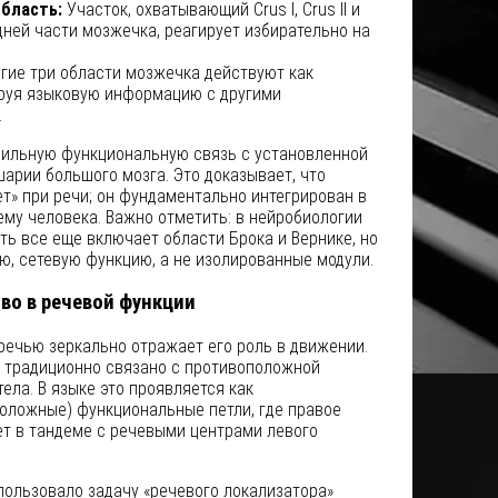
бласть:
Участок, охватывающий Crus I, Crus II и
адней части мозжечка, реагирует избирательно на
гие три области мозжечка действуют как
ируя языковую информацию с другими
.
сильную функциональную связь с установленной
арии большого мозга. Это доказывает, что
т» при речи; он фундаментально интегрирован в
му человека. Важно отметить: в нейробиологии
еть все еще включает области Брока и Вернике, но
, сетевую функцию, а не изолированные модули.
во в речевой функции
речью зеркально отражает его роль в движении.
 традиционно связано с противоположной
ела. В языке это проявляется как
оложные) функциональные петли, где правое
т в тандеме с речевыми центрами левого
ользовало задачу «речевого локализатора»