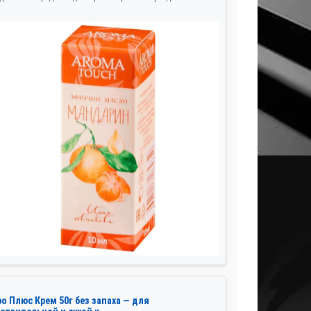
о Плюс Крем 50г без запаха — для