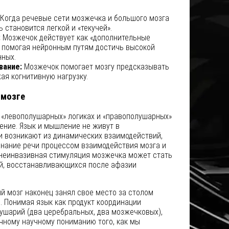
Когда речевые сети мозжечка и большого мозга
 становится легкой и «текучей».
:
Мозжечок действует как «дополнительные
, помогая нейронным путям достичь высокой
нных.
вание:
Мозжечок помогает мозгу предсказывать
ая когнитивную нагрузку.
 мозге
 «левополушарных» логиках и «правополушарных»
ение. Язык и мышление не живут в
и возникают из динамических взаимодействий,
знание речи процессом взаимодействия мозга и
 неинвазивная стимуляция мозжечка может стать
й, восстанавливающихся после афазии
 мозг наконец занял свое место за столом
 Понимая язык как продукт координации
ушарий (два церебральных, два мозжечковых),
чному научному пониманию того, как мы