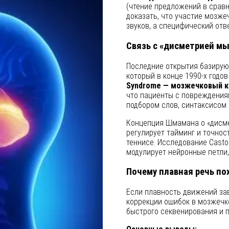
(чтение предложений в срав
доказать, что участие мозже
звуков, а специфический отв
Связь с «дисметрией м
Последние открытия базирую
у), тогда как церебральный
который в конце 1990-х годо
еют левое и правое
Syndrome — мозжечковый к
зации функций всего мозга.
что пациенты с повреждения
подбором слов, синтаксисом
Концепция Шмамана о «дисме
регулирует тайминг и точност
теннисе. Исследование Casto
модулирует нейронные петли,
Почему плавная речь по
Если плавность движений зав
коррекции ошибок в мозжечке
быстрого секвенирования и 