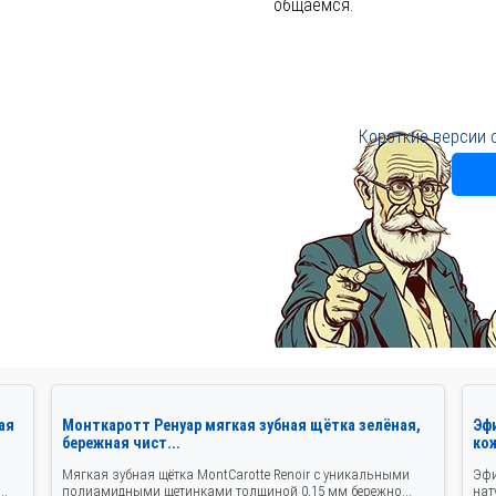
общаемся.
Короткие версии 
ая
Монткаротт Ренуар мягкая зубная щётка зелёная,
Эф
бережная чист...
ко
Мягкая зубная щётка MontCarotte Renoir с уникальными
Эфи
..
полиамидными щетинками толщиной 0,15 мм бережно...
нат