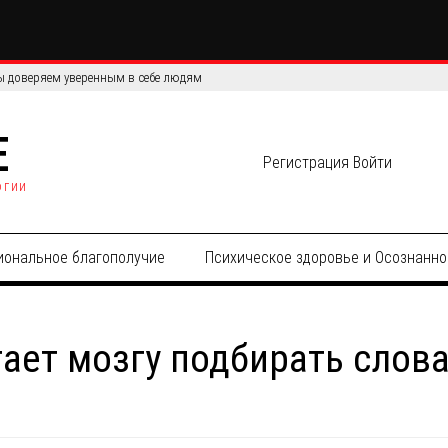
сов: сравнение эффективности и точности данных
E
Регистрация
Войти
огии
иональное благополучие
Психическое здоровье и Осознанно
ает мозгу подбирать слова