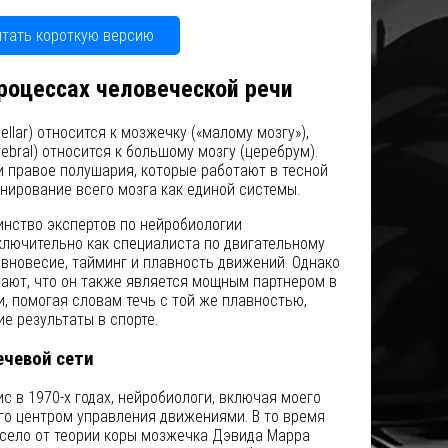
итать короткую версию
роцессах человеческой речи
ellar) относится к мозжечку («малому мозгу»),
ebral) относится к большому мозгу (церебрум).
и правое полушария, которые работают в тесной
нирование всего мозга как единой системы.
инство экспертов по нейробиологии
лючительно как специалиста по двигательному
вновесие, тайминг и плавность движений. Однако
ают, что он также является мощным партнером в
, помогая словам течь с той же плавностью,
е результаты в спорте.
ечевой сети
ис в 1970-х годах, нейробиологи, включая моего
го центром управления движениями. В то время
село от теории коры мозжечка Дэвида Марра