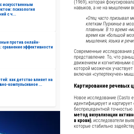
(1969), которая фокусирова
с искусственным
навыков, а не на мышлении в
ктом: психология
ий с ч...
«Отец часто призывал ме
клеткам Пуркинье в моз
плавным. В то время «ма
время как «большой моз
мышления, языка и речи
нные против онлайн-
: сравнение эффективности
Современные исследования р
представление. То, что рань
движением и когнитивными с
которой мозжечок участвует
включая «супертекучее» мыш
етей: как детство влияет на
вно-компульсивное ...
Картирование речевых 
Новое исследование (Casto et
идентифицирует и картирует 
беспрецедентной точностью.
метод визуализации активн
в крови)
, исследователи выя
которые стабильно задейств