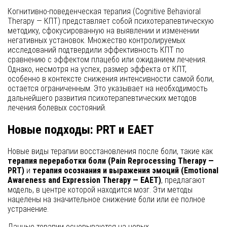
Когнитивно-поведенческая терапия (Cognitive Behavioral
Therapy — КПТ) представляет собой психотерапевтическую
методику, сфокусированную на выявлении и изменении
негативных установок. Множество контролируемых
исследований подтвердили эффективность КПТ по
сравнению с эффектом плацебо или ожиданием лечения.
Однако, несмотря на успех, размер эффекта от КПТ,
особенно в контексте снижения интенсивности самой боли,
остается ограниченным. Это указывает на необходимость
дальнейшего развития психотерапевтических методов
лечения болевых состояний.
Новые подходы: PRT и EAET
Новые виды терапии восстановления после боли, такие как
терапия переработки боли (Pain Reprocessing Therapy —
PRT)
и
терапия осознания и выражения эмоций (Emotional
Awareness and Expression Therapy — EAET)
, предлагают
модель, в центре которой находится мозг. Эти методы
нацелены на значительное снижение боли или ее полное
устранение.
Данные терапии основываются на новых