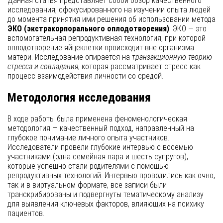
Данная статья представляет собой обзор качественного
исследования, сфокусированного на изучении опыта людей
до момента принятия ими решения об использовании метода
ЭКО (экстракорпорального оплодотворения)
. ЭКО — это
вспомогательная репродуктивная технология, при которой
оплодотворение яйцеклетки происходит вне организма
матери. Исследование опирается на
транзакционную теорию
стресса и совладания
, которая рассматривает стресс как
процесс взаимодействия личности со средой.
Методология исследования
В ходе работы была применена феноменологическая
методология — качественный подход, направленный на
глубокое понимание личного опыта участников.
Исследователи провели глубокие интервью с восемью
участниками (одна семейная пара и шесть супругов),
которые успешно стали родителями с помощью
репродуктивных технологий. Интервью проводились как очно,
так и в виртуальном формате, все записи были
транскрибированы и подвергнуты тематическому анализу
для выявления ключевых факторов, влияющих на психику
пациентов.