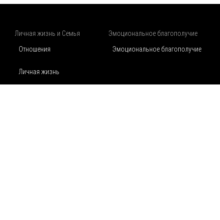
Личная жизнь и Семья
Эмоциональное благополучие
Отношения
Эмоциональное благополучие
Личная жизнь
Семья и воспитание
Психическое здоровье и Осознанность
Психическое здоровье
Осознанность
Физическое благополучие
Аптека
Карта сайта
Контакты
Физическое благополучие
Питание