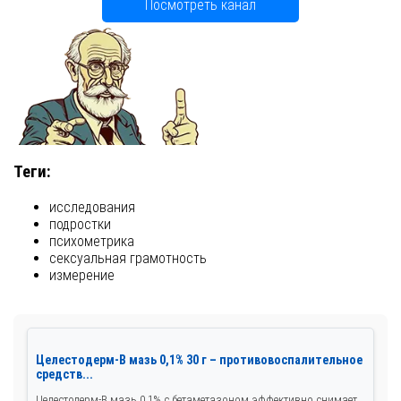
Посмотреть канал
Теги:
исследования
подростки
психометрика
сексуальная грамотность
измерение
Целестодерм-В мазь 0,1% 30 г – противовоспалительное
средств...
Целестодерм-В мазь 0,1% с бетаметазоном эффективно снимает