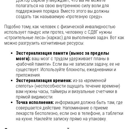
Доктор Баркли утверждает, что вы не можете
полагаться на свою внутреннюю силу воли для
поддержания порядка. Вместо этого вы должны
создать так называемую «протезную среду».
Подобно тому, как человек с физической инвалидностью
использует пандус или протез, человеку с СДВГ нужны
«строительные леса» (каркас) для выполнения задач. Вот как
можно разгрузить когнитивные ресурсы:
Экстернализация памяти (вынос за пределы
мозга):
ваш мозг с трудом удерживает планы в
«рабочей памяти». Если вы не записали задачу, ее не
существует. Используйте блокноты, ежедневники и
приложения.
Экстернализация времени:
из-за
«временной
слепоты»
(неспособности ощущать течение времени)
вам нужны часы, таймеры и визуальные счетчики в
прямой видимости.
Точка исполнения:
информация должна быть там, где
совершается действие. Напоминание о приеме
лекарств бесполезно, если оно в телефоне, а таблетки
на кухне. Наклейте записку прямо на упаковку.