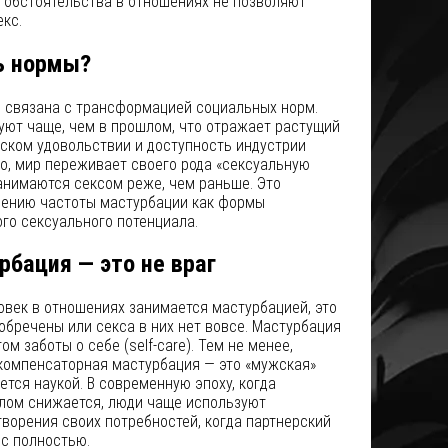
 обстоятельства в отношениях не позволяют
кс.
ь нормы?
 связана с трансформацией социальных норм.
ют чаще, чем в прошлом, что отражает растущий
ском удовольствии и доступность индустрии
го, мир переживает своего рода «сексуальную
анимаются сексом реже, чем раньше. Это
чению частоты мастурбации как формы
го сексуального потенциала.
рбация — это не враг
овек в отношениях занимается мастурбацией, это
 обречены или секса в них нет вовсе. Мастурбация
 заботы о себе (self-care). Тем не менее,
 компенсаторная мастурбация — это «мужская»
ется наукой. В современную эпоху, когда
елом снижается, люди чаще используют
ворения своих потребностей, когда партнерский
ос полностью.