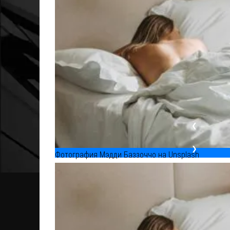
❮
❯
Фотография Мэдди Баззоччо на Unsplash