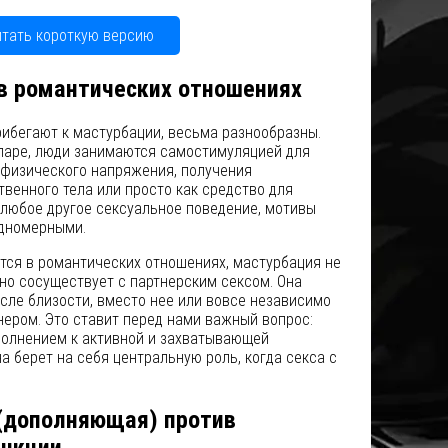
итать короткую версию
в романтических отношениях
ибегают к мастурбации, весьма разнообразны.
 паре, люди занимаются самостимуляцией для
 физического напряжения, получения
твенного тела или просто как средство для
 любое другое сексуальное поведение, мотивы
одномерными.
ится в романтических отношениях, мастурбация не
но сосуществует с партнерским сексом. Она
сле близости, вместо нее или вовсе независимо
нером. Это ставит перед нами важный вопрос:
полнением к активной и захватывающей
а берет на себя центральную роль, когда секса с
(дополняющая) против
ункции