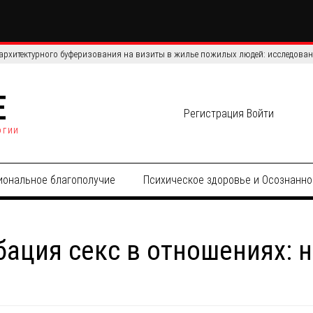
ихоактивных веществ: как дисконтирование задержки связано с ремиссией
E
Регистрация
Войти
огии
иональное благополучие
Психическое здоровье и Осознанно
бация секс в отношениях: 