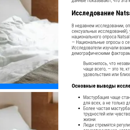
данные показывают, что эта 
Исследование Nats
В недавнем исследовании, о
сексуальных исследований),
национального опроса Natsal (N
— Национальные опросы о се
Исследователи изучали взаи
демографическими факторам
Выяснилось, что незав
чаще всего, — это те, к
удовольствия или близо
Основные выводы иссле
Мастурбация чаще стан
для всех, а не только д
Более частая мастурба
трудностей или чувств
жизни.
Люди стремятся регули