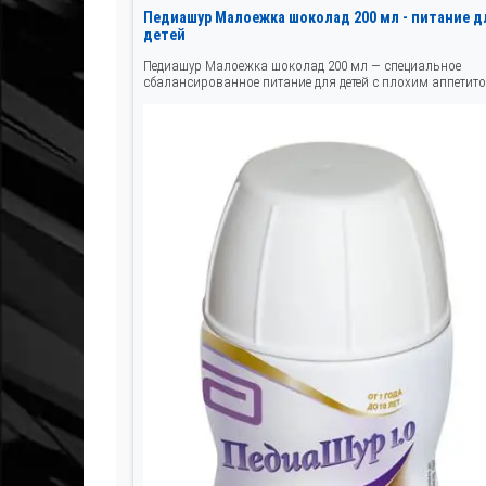
Педиашур Малоежка шоколад 200 мл - питание д
детей
Педиашур Малоежка шоколад 200 мл — специальное
сбалансированное питание для детей с плохим аппетито