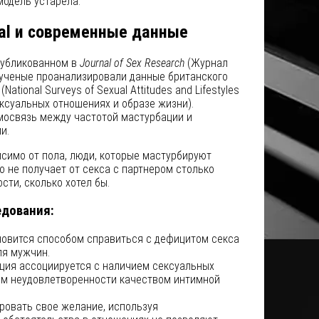
модель устарела.
al и современные данные
публикованном в
Journal of Sex Research
(Журнал
 ученые проанализировали данные британского
ational Surveys of Sexual Attitudes and Lifestyles
ксуальных отношениях и образе жизни).
мосвязь между частотой мастурбации и
и.
исимо от пола, люди, которые мастурбируют
то не получает от секса с партнером столько
сти, сколько хотел бы.
дования:
овится способом справиться с дефицитом секса
ля мужчин.
ция ассоциируется с наличием сексуальных
ом неудовлетворенности качеством интимной
ровать свое желание, используя