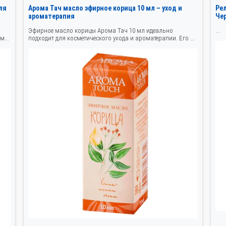
ля
Арома Тач масло эфирное корица 10 мл – уход и
Ре
ароматерапия
Че
Эфирное масло корицы Арома Тач 10 мл идеально
...
м...
подходит для косметического ухода и ароматерапии. Его ...