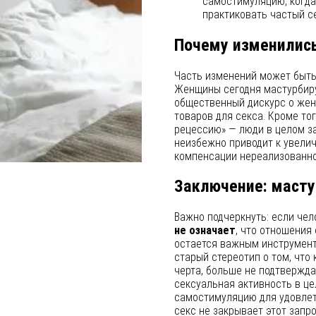
самостимуляцию, когда
практиковать частый се
Почему изменилис
Часть изменений может быть
Женщины сегодня мастурбиру
общественный дискурс о жен
товаров для секса. Кроме то
рецессию» — люди в целом з
неизбежно приводит к увели
компенсации нереализованно
Заключение: масту
Важно подчеркнуть: если чел
не означает
, что отношения
остается важным инструментом
старый стереотип о том, что
черта, больше не подтвержда
сексуальная активность в ц
самостимуляцию для удовлет
секс не закрывает этот запр