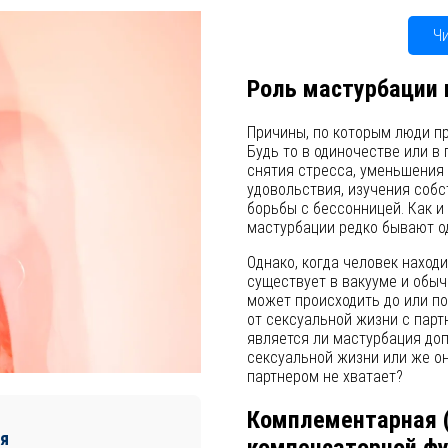
Ч
Роль мастурбации 
Причины, по которым люди пр
Будь то в одиночестве или в
снятия стресса, уменьшения
удовольствия, изучения собс
борьбы с бессонницей. Как и
мастурбации редко бывают 
Однако, когда человек наход
существует в вакууме и обыч
может происходить до или по
от сексуальной жизни с парт
является ли мастурбация до
сексуальной жизни или же он
партнером не хватает?
Комплементарная 
я
компенсаторной ф