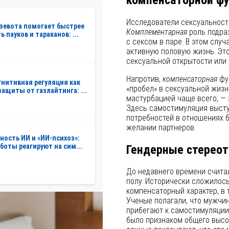
Исследователи сексуальност
зевота помогает быстрее
Комплементарная
роль подраз
 пауков и тараканов: ...
с сексом в паре. В этом случ
активную половую жизнь. Эт
сексуальной открытости или 
Напротив,
компенсаторная
фун
нитивная регуляция как
«пробел» в сексуальной жизни
защиты от газлайтинга: ...
мастурбацией чаще всего, — 
Здесь самостимуляция высту
потребностей в отношениях б
желании партнеров.
ность ИИ и «ИИ-психоз»:
-боты реагируют на сим...
Гендерные стереот
До недавнего времени счита
полу. Исторически сложилось
компенсаторный характер, в
Ученые полагали, что мужчи
прибегают к самостимуляции 
было признаком общего высо