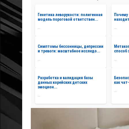
Генетика леворукости: полигенная
Почему 
модель пороговой ответствен...
находить
...
...
Симптомы бессонницы, депрессии
Метаког
и тревоги: масштабное исследо...
способ 
...
...
Разработка и валидация базы
Безопас
данных корейских детских
как чат
эмоцион...
...
...