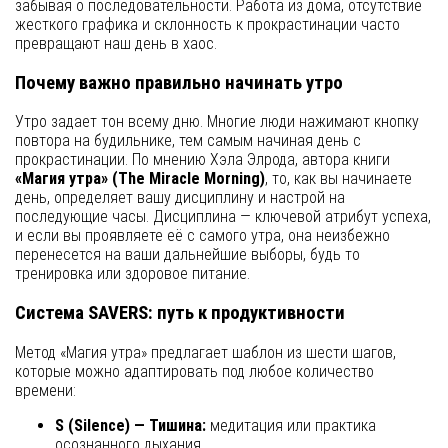
забывая о последовательности. Работа из дома, отсутствие
жесткого графика и склонность к прокрастинации часто
превращают наш день в хаос.
Почему важно правильно начинать утро
Утро задает тон всему дню. Многие люди нажимают кнопку
повтора на будильнике, тем самым начиная день с
прокрастинации. По мнению Хэла Элрода, автора книги
«Магия утра» (The Miracle Morning)
, то, как вы начинаете
день, определяет вашу дисциплину и настрой на
последующие часы. Дисциплина — ключевой атрибут успеха,
и если вы проявляете её с самого утра, она неизбежно
перенесется на ваши дальнейшие выборы, будь то
тренировка или здоровое питание.
Система SAVERS: путь к продуктивности
Метод «Магия утра» предлагает шаблон из шести шагов,
которые можно адаптировать под любое количество
времени:
S (Silence) — Тишина:
медитация или практика
осознанного дыхания.