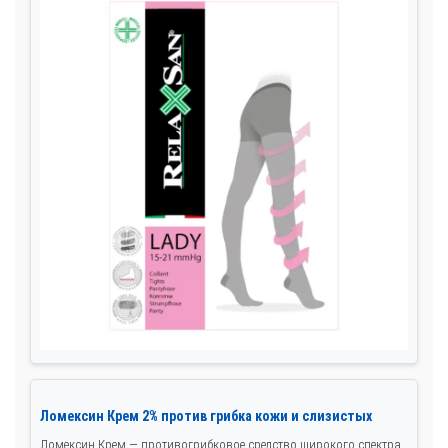
Ломексин Крем 2% против грибка кожи и слизистых
Ломексин Крем — противогрибковое средство широкого спектра