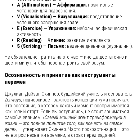
A (Affirmations) — Аффирмации:
позитивные
установки для подсознания.
V (Visualisation) — Визуализация:
представление
успешного завершения задач.
E (Exercise) — Упражнения:
небольшая физическая
активность.
R (Reading) — Чтение:
развитие интеллекта.
S (Scribing) — Письмо:
ведение дневника (журналинг).
Не обязательно тратить на это час — иногда достаточно и
шести минут, чтобы перенастроить свой разум.
Осознанность и принятие как инструменты
перемен
Джулиан Дайзан Скиннер, буддийский учитель и основатель
Zenways
, подчеркивает важность концепции «ума новичка».
Это состояние, в котором каждый момент воспринимается
как новый старт. Если вы оступились, не стоит заниматься
самобичеванием.
«Самый мощный агент трансформации в
жизни — это полное принятие того, как все есть на самом
деле»
, — утверждает Скиннер. Часто прокрастинация — это
не вопрос нехватки времени, а страх перед задачей.