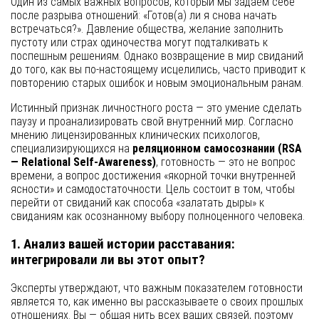
Один из самых важных вопросов, который мы задаем себе
после разрыва отношений: «Готов(а) ли я снова начать
встречаться?». Давление общества, желание заполнить
пустоту или страх одиночества могут подталкивать к
поспешным решениям. Однако возвращение в мир свиданий
до того, как вы по-настоящему исцелились, часто приводит к
повторению старых ошибок и новым эмоциональным ранам.
Истинный признак личностного роста — это умение сделать
паузу и проанализировать свой внутренний мир. Согласно
мнению лицензированных клинических психологов,
специализирующихся на
реляционном самосознании (RSA
— Relational Self-Awareness)
, готовность — это не вопрос
времени, а вопрос достижения «якорной точки внутренней
ясности» и самодостаточности. Цель состоит в том, чтобы
перейти от свиданий как способа «залатать дыры» к
свиданиям как осознанному выбору полноценного человека.
1. Анализ вашей истории расставания:
интегрировали ли вы этот опыт?
Эксперты утверждают, что важным показателем готовности
является то, как именно вы рассказываете о своих прошлых
отношениях. Вы — общая нить всех ваших связей, поэтому