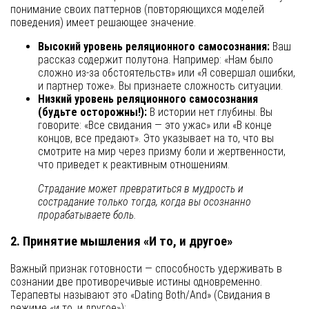
понимание своих паттернов (повторяющихся моделей
поведения) имеет решающее значение.
Высокий уровень реляционного самосознания:
Ваш
рассказ содержит полутона. Например: «Нам было
сложно из-за обстоятельств» или «Я совершал ошибки,
и партнер тоже». Вы признаете сложность ситуации.
Низкий уровень реляционного самосознания
(будьте осторожны!):
В истории нет глубины. Вы
говорите: «Все свидания — это ужас» или «В конце
концов, все предают». Это указывает на то, что вы
смотрите на мир через призму боли и жертвенности,
что приведет к реактивным отношениям.
Страдание может превратиться в мудрость и
сострадание только тогда, когда вы осознанно
прорабатываете боль.
2. Принятие мышления «И то, и другое»
Важный признак готовности — способность удерживать в
сознании две противоречивые истины одновременно.
Терапевты называют это «Dating Both/And» (Свидания в
режиме «и то, и другое»):