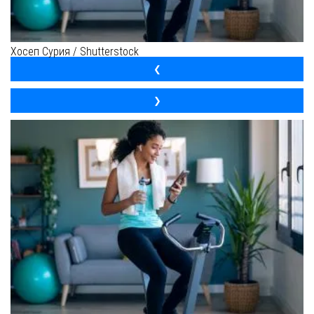
Хосеп Сурия / Shutterstock
❮
❯