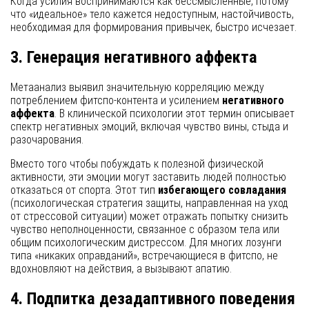
Когда усилия воспринимаются как бессмысленные, потому
что «идеальное» тело кажется недоступным, настойчивость,
необходимая для формирования привычек, быстро исчезает.
3. Генерация негативного аффекта
Метаанализ выявил значительную корреляцию между
потреблением фитспо-контента и усилением
негативного
аффекта
. В клинической психологии этот термин описывает
спектр негативных эмоций, включая чувство вины, стыда и
разочарования.
Вместо того чтобы побуждать к полезной физической
активности, эти эмоции могут заставить людей полностью
отказаться от спорта. Этот тип
избегающего совладания
(психологическая стратегия защиты, направленная на уход
от стрессовой ситуации) может отражать попытку снизить
чувство неполноценности, связанное с образом тела или
общим психологическим дистрессом. Для многих лозунги
типа «никаких оправданий», встречающиеся в фитспо, не
вдохновляют на действия, а вызывают апатию.
4. Подпитка дезадаптивного поведения