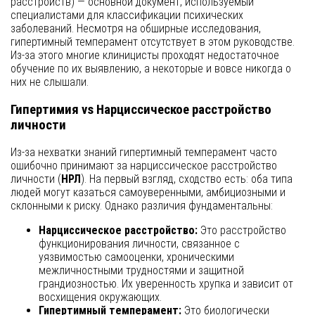
расстройств) — основной документ, используемый
специалистами для классификации психических
заболеваний. Несмотря на обширные исследования,
гипертимный темперамент отсутствует в этом руководстве.
Из-за этого многие клиницисты проходят недостаточное
обучение по их выявлению, а некоторые и вовсе никогда о
них не слышали.
Гипертимия vs Нарциссическое расстройство
личности
Из-за нехватки знаний гипертимный темперамент часто
ошибочно принимают за нарциссическое расстройство
личности (
НРЛ
). На первый взгляд, сходство есть: оба типа
людей могут казаться самоуверенными, амбициозными и
склонными к риску. Однако различия фундаментальны:
Нарциссическое расстройство:
Это расстройство
функционирования личности, связанное с
уязвимостью самооценки, хроническими
межличностными трудностями и защитной
грандиозностью. Их уверенность хрупка и зависит от
восхищения окружающих.
Гипертимный темперамент:
Это биологически