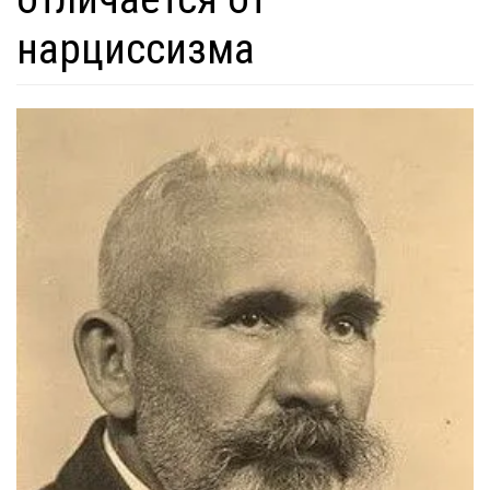
нарциссизма