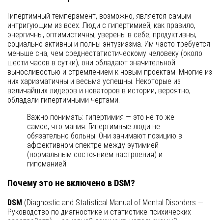
Гипертимный темперамент, возможно, является самым
интригующим из всех. Люди с гипертимией, как правило,
энергичны, оптимистичны, уверены в себе, продуктивны,
социально активны и полны энтузиазма. Им часто требуется
меньше сна, чем среднестатистическому человеку (около
шести часов в сутки), они обладают значительной
выносливостью и стремлением к новым проектам. Многие из
них харизматичны и весьма успешны. Некоторые из
величайших лидеров и новаторов в истории, вероятно,
обладали гипертимными чертами.
Важно понимать: гипертимия — это не то же
самое, что мания. Гипертимные люди не
обязательно больны. Они занимают позицию в
аффективном спектре между эутимией
(нормальным состоянием настроения) и
гипоманией.
Почему это не включено в DSM?
DSM
(Diagnostic and Statistical Manual of Mental Disorders —
Руководство по диагностике и статистике психических