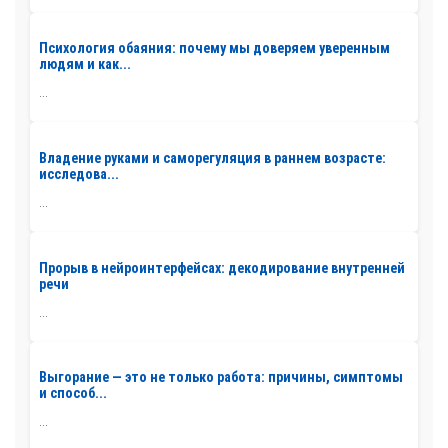
Психология обаяния: почему мы доверяем уверенным
людям и как...
...
Владение руками и саморегуляция в раннем возрасте:
исследова...
...
Прорыв в нейроинтерфейсах: декодирование внутренней
речи
...
Выгорание — это не только работа: причины, симптомы
и способ...
...