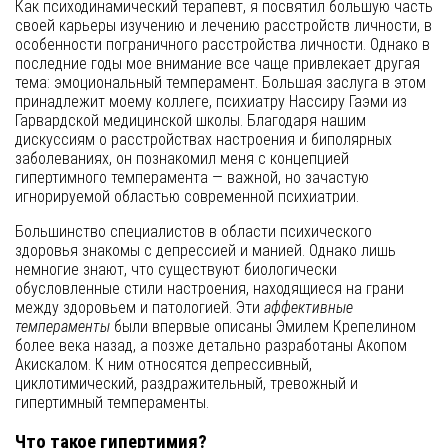
Как психодинамический терапевт, я посвятил большую часть
своей карьеры изучению и лечению расстройств личности, в
особенности пограничного расстройства личности. Однако в
последние годы мое внимание все чаще привлекает другая
тема: эмоциональный темперамент. Большая заслуга в этом
принадлежит моему коллеге, психиатру Нассиру Гаэми из
Гарвардской медицинской школы. Благодаря нашим
дискуссиям о расстройствах настроения и биполярных
заболеваниях, он познакомил меня с концепцией
гипертимного темперамента — важной, но зачастую
игнорируемой областью современной психиатрии.
Большинство специалистов в области психического
здоровья знакомы с депрессией и манией. Однако лишь
немногие знают, что существуют биологически
обусловленные стили настроения, находящиеся на грани
между здоровьем и патологией. Эти
аффективные
темпераменты
были впервые описаны Эмилем Крепелином
более века назад, а позже детально разработаны Акопом
Акискалом. К ним относятся депрессивный,
циклотимический, раздражительный, тревожный и
гипертимный темпераменты.
Что такое гипертимия?