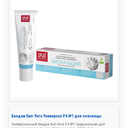
Бандаж Бкп-Унга Универсал Р.4 №1 для поясницы
Универсальный бандаж Бкп-Унга Р.4 №1 предназначен для