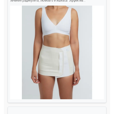
лечения радикулита, люмбаго и ишиаса. Эффектив...