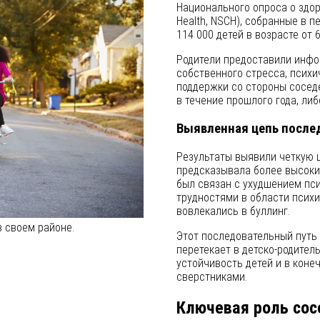
Национального опроса о здоров
Health, NSCH), собранные в п
114 000 детей в возрасте от 6
Родители предоставили инфо
собственного стресса, психи
поддержки со стороны соседе
в течение прошлого года, либ
Выявленная цепь после
Результаты выявили четкую 
предсказывала более высокий
был связан с ухудшением пс
трудностями в области псих
вовлекались в буллинг.
в своем районе.
Этот последовательный путь
перетекает в детско-родител
устойчивость детей и в коне
сверстниками.
Ключевая роль со