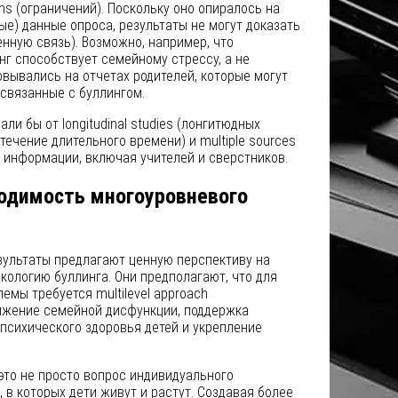
ons (ограничений). Поскольку оно опиралось на
ые) данные опроса, результаты не могут доказать
енную связь). Возможно, например, что
нг способствует семейному стрессу, а не
вывались на отчетах родителей, которые могут
связанные с буллингом.
и бы от longitudinal studies (лонгитюдных
течение длительного времени) и multiple sources
 информации, включая учителей и сверстников.
одимость многоуровневого
зультаты предлагают ценную перспективу на
ологию буллинга. Они предполагают, что для
мы требуется multilevel approach
нижение семейной дисфункции, поддержка
психического здоровья детей и укрепление
 это не просто вопрос индивидуального
 в которых дети живут и растут. Создавая более