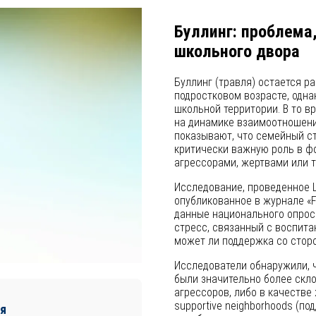
Буллинг: проблема
школьного двора
Буллинг (травля) остается р
подростковом возрасте, одна
школьной территории. В то в
на динамике взаимоотношени
показывают, что семейный с
критически важную роль в фо
агрессорами, жертвами или т
Исследование, проведенное Ц
опубликованное в журнале «Fr
данные национального опроса
стресс, связанный с воспита
может ли поддержка со стор
Исследователи обнаружили, 
были значительно более скло
агрессоров, либо в качестве
supportive neighborhoods (п
я