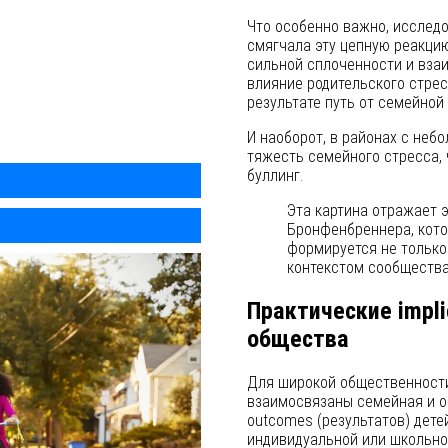
Что особенно важно, исслед
смягчала эту цепную реакцию
сильной сплоченности и вза
влияние родительского стрес
результате путь от семейной
И наоборот, в районах с неб
тяжесть семейного стресса, 
буллинг.
Эта картина отражает 
Бронфенбреннера, кото
формируется не только
контекстом сообщества
Практические impli
общества
Для широкой общественности
взаимосвязаны семейная и 
outcomes (результатов) дете
индивидуальной или школьной