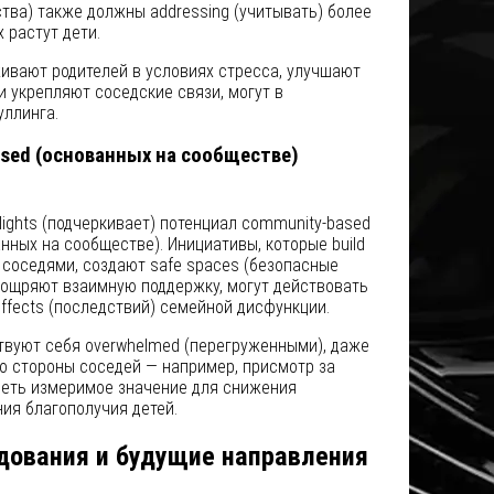
ства) также должны addressing (учитывать) более
 растут дети.
ивают родителей в условиях стресса, улучшают
и укрепляют соседские связи, могут в
уллинга.
sed (основанных на сообществе)
lights (подчеркивает) потенциал community-based
нных на сообществе). Инициативы, которые build
у соседями, создают safe spaces (безопасные
оощряют взаимную поддержку, могут действовать
effects (последствий) семейной дисфункции.
твуют себя overwhelmed (перегруженными), даже
о стороны соседей — например, присмотр за
иметь измеримое значение для снижения
ия благополучия детей.
дования и будущие направления