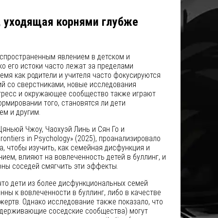
, уходящая корнями глубже
аспространенным явлением в детском и
ко его истоки часто лежат за пределами
ремя как родители и учителя часто фокусируются
й со сверстниками, новые исследования
тресс и окружающее сообщество также играют
рмировании того, становятся ли дети
ем и другим.
яньюй Чжоу, Чаохуэй Линь и Сян Го и
ontiers in Psychology» (2025), проанализировало
, чтобы изучить, как семейная дисфункция и
нием, влияют на вовлеченность детей в буллинг, и
оны соседей смягчить эти эффекты.
что дети из более дисфункциональных семей
нны к вовлеченности в буллинг, либо в качестве
 жертв. Однако исследование также показало, что
оддерживающие соседские сообщества) могут