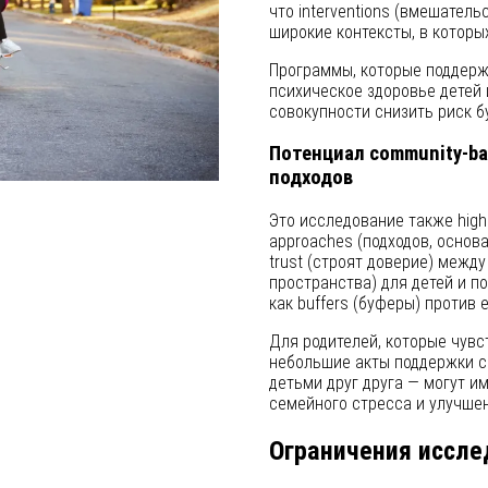
что interventions (вмешатель
широкие контексты, в которых
Программы, которые поддерж
психическое здоровье детей 
совокупности снизить риск б
Потенциал community-ba
подходов
Это исследование также high
approaches (подходов, основа
trust (строят доверие) межд
пространства) для детей и п
как buffers (буферы) против 
Для родителей, которые чувс
небольшие акты поддержки с
детьми друг друга — могут 
семейного стресса и улучшен
Ограничения иссле