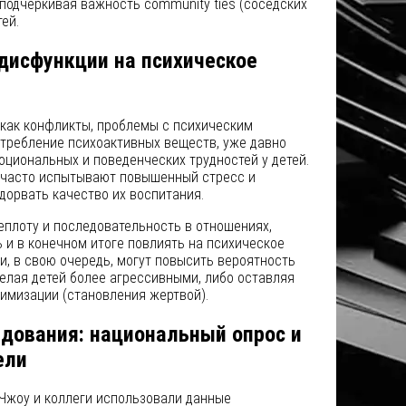
 подчеркивая важность community ties (соседских
ей.
дисфункции на психическое
 как конфликты, проблемы с психическим
отребление психоактивных веществ, уже давно
циональных и поведенческих трудностей у детей.
и часто испытывают повышенный стресс и
дорвать качество их воспитания.
еплоту и последовательность в отношениях,
 и в конечном итоге повлиять на психическое
ти, в свою очередь, могут повысить вероятность
делая детей более агрессивными, либо оставляя
имизации (становления жертвой).
дования: национальный опрос и
ели
 Чжоу и коллеги использовали данные