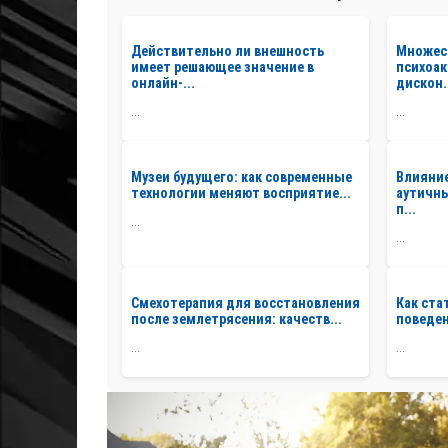
Действительно ли внешность
Множес
имеет решающее значение в
психоак
онлайн-...
дискон.
...
...
Музеи будущего: как современные
Влияние
технологии меняют восприятие...
аутичны
п...
...
...
Смехотерапия для восстановления
Как ста
после землетрясения: качеств...
поведен
...
...