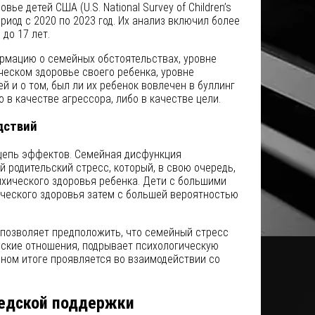
ье детей США (U.S. National Survey of Children’s
ериод с 2020 по 2023 год. Их анализ включил более
 до 17 лет.
рмацию о семейных обстоятельствах, уровне
ческом здоровье своего ребенка, уровне
й и о том, был ли их ребенок вовлечен в буллинг
о в качестве агрессора, либо в качестве цели.
дствий
цепь эффектов. Семейная дисфункция
 родительский стресс, который, в свою очередь,
ихического здоровья ребенка. Дети с большими
ического здоровья затем с большей вероятностью
 позволяет предположить, что семейный стресс
ьские отношения, подрывает психологическую
чном итоге проявляется во взаимодействии со
седской поддержки