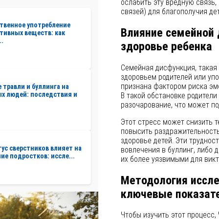
ослабить эту вредную связь,
связей) для благополучия дет
твенное употребление
Влияние семейной 
тивных веществ: как
..
здоровье ребенка
Семейная дисфункция, такая
здоровьем родителей или уп
признана фактором риска эмо
 травли и буллинга на
х людей: последствия и
В такой обстановке родител
разочарование, что может по
Этот стресс может снизить т
повысить раздражительность
здоровье детей. Эти труднос
тус сверстников влияет на
вовлечения в буллинг, либо 
ие подростков: иссле...
их более уязвимыми для викт
Методология иссле
ключевые показат
Чтобы изучить этот процесс,