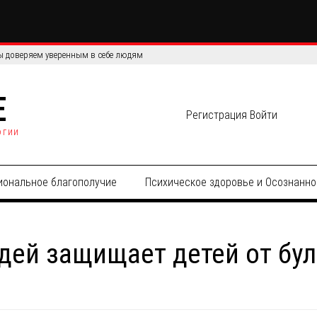
сов: сравнение эффективности и точности данных
E
Регистрация
Войти
огии
иональное благополучие
Психическое здоровье и Осознанно
дей защищает детей от бул