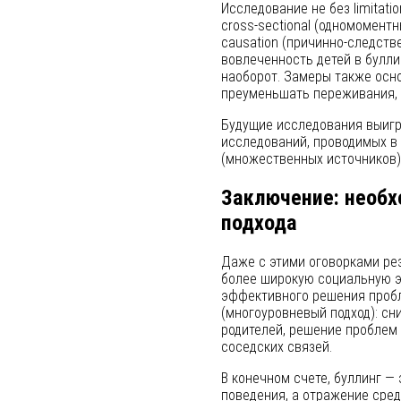
Исследование не без limitati
cross-sectional (одномоментн
causation (причинно-следств
вовлеченность детей в булли
наоборот. Замеры также осно
преуменьшать переживания, 
Будущие исследования выиграл
исследований, проводимых в 
(множественных источников)
Заключение: необх
подхода
Даже с этими оговорками ре
более широкую социальную эк
эффективного решения пробле
(многоуровневый подход): с
родителей, решение проблем 
соседских связей.
В конечном счете, буллинг —
поведения, а отражение сред,