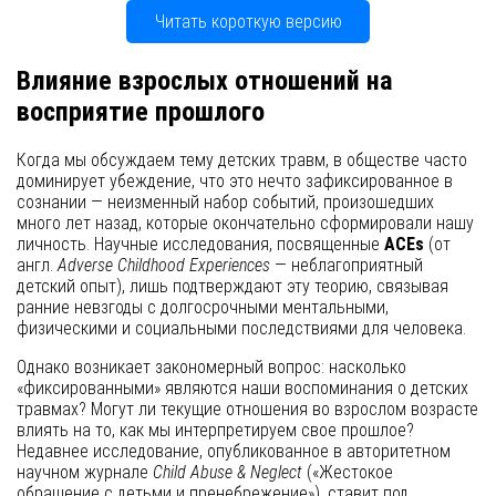
Читать короткую версию
Влияние взрослых отношений на
восприятие прошлого
Когда мы обсуждаем тему детских травм, в обществе часто
доминирует убеждение, что это нечто зафиксированное в
сознании — неизменный набор событий, произошедших
много лет назад, которые окончательно сформировали нашу
личность. Научные исследования, посвященные
ACEs
(от
англ.
Adverse Childhood Experiences
— неблагоприятный
детский опыт), лишь подтверждают эту теорию, связывая
ранние невзгоды с долгосрочными ментальными,
физическими и социальными последствиями для человека.
Однако возникает закономерный вопрос: насколько
«фиксированными» являются наши воспоминания о детских
травмах? Могут ли текущие отношения во взрослом возрасте
влиять на то, как мы интерпретируем свое прошлое?
Недавнее исследование, опубликованное в авторитетном
научном журнале
Child Abuse & Neglect
(«Жестокое
обращение с детьми и пренебрежение»), ставит под