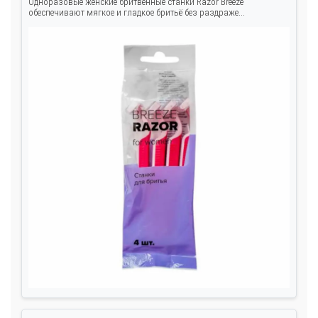
Одноразовые женские бритвенные станки Razor Breeze
обеспечивают мягкое и гладкое бритьё без раздраже...