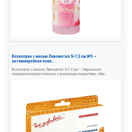
Воскопран с мазью Левометил 5×7,5 см №5 —
антимикробная повя...
Воскопран с мазью Левометил 5×7,5 см — стерильная
атравматическая повязка с восковым покрытием, обес...