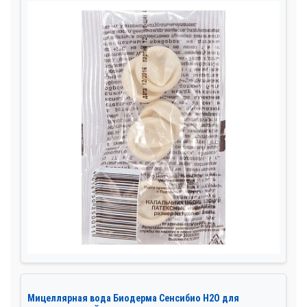
Мицеллярная вода Биодерма Сенсибио Н2О для