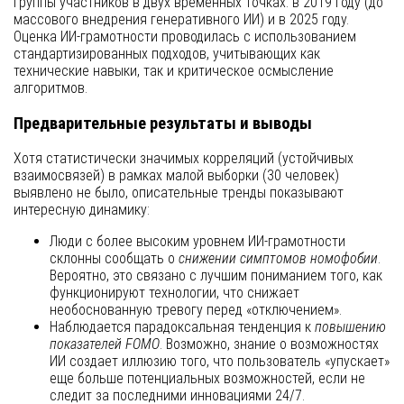
группы участников в двух временных точках: в 2019 году (до
массового внедрения генеративного ИИ) и в 2025 году.
Оценка ИИ-грамотности проводилась с использованием
стандартизированных подходов, учитывающих как
технические навыки, так и критическое осмысление
алгоритмов.
Предварительные результаты и выводы
Хотя статистически значимых корреляций (устойчивых
взаимосвязей) в рамках малой выборки (30 человек)
выявлено не было, описательные тренды показывают
интересную динамику:
Люди с более высоким уровнем ИИ-грамотности
склонны сообщать о
снижении симптомов номофобии
.
Вероятно, это связано с лучшим пониманием того, как
функционируют технологии, что снижает
необоснованную тревогу перед «отключением».
Наблюдается парадоксальная тенденция к
повышению
показателей FOMO
. Возможно, знание о возможностях
ИИ создает иллюзию того, что пользователь «упускает»
еще больше потенциальных возможностей, если не
следит за последними инновациями 24/7.