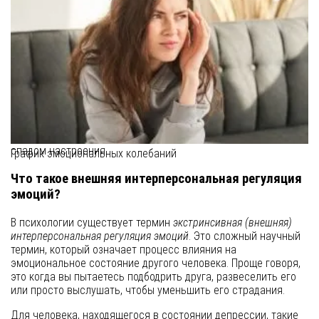
заботы о ближнем
Когда мы поддерживаем друга в трудную минуту, мы часто
ощущаем прилив сил. Однако для людей, страдающих от
большого депрессивного расстройства (клинический
диагноз, характеризующийся глубокой и длительной
подавленностью), этот благородный поступок может иметь
скрытую цену. Исследования показывают, что попытки
утешить окружающих создают парадоксальную ситуацию:
мгновенное чувство близости сменяется последующим
спадом настроения.
График эмоциональных колебаний
Что такое внешняя интерперсональная регуляция
эмоций?
В психологии существует термин
экстринсивная (внешняя)
интерперсональная регуляция эмоций
. Это сложный научный
термин, который означает процесс влияния на
эмоциональное состояние другого человека. Проще говоря,
это когда вы пытаетесь подбодрить друга, развеселить его
или просто выслушать, чтобы уменьшить его страдания.
Для человека, находящегося в состоянии депрессии, такие