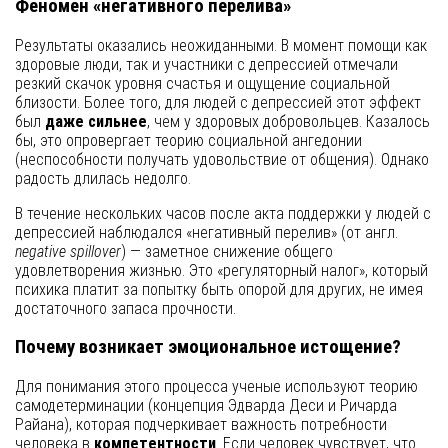
Феномен «негативного перелива»
Результаты оказались неожиданными. В момент помощи как
здоровые люди, так и участники с депрессией отмечали
резкий скачок уровня счастья и ощущение социальной
близости. Более того, для людей с депрессией этот эффект
был
даже сильнее
, чем у здоровых добровольцев. Казалось
бы, это опровергает теорию социальной ангедонии
(неспособности получать удовольствие от общения). Однако
радость длилась недолго.
В течение нескольких часов после акта поддержки у людей с
депрессией наблюдался «негативный перелив» (от англ.
negative spillover
) — заметное снижение общего
удовлетворения жизнью. Это «регуляторный налог», который
психика платит за попытку быть опорой для других, не имея
достаточного запаса прочности.
Почему возникает эмоциональное истощение?
Для понимания этого процесса ученые используют теорию
самодетерминации (концепция Эдварда Деси и Ричарда
Райана), которая подчеркивает важность потребности
человека в
компетентности
. Если человек чувствует, что